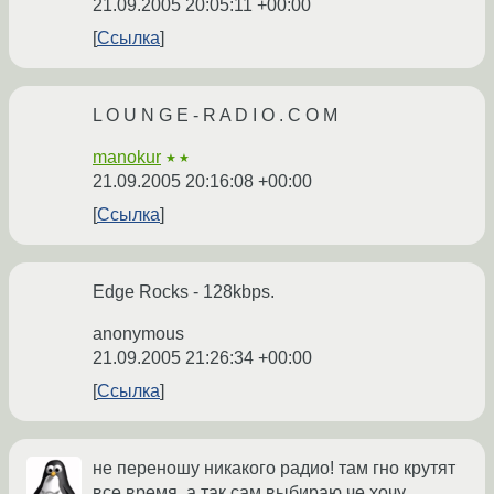
21.09.2005 20:05:11 +00:00
Ссылка
L O U N G E - R A D I O . C O M
manokur
★★
21.09.2005 20:16:08 +00:00
Ссылка
Edge Rocks - 128kbps.
anonymous
21.09.2005 21:26:34 +00:00
Ссылка
не переношу никакого радио! там гно крутят
все время. а так сам выбираю че хочу