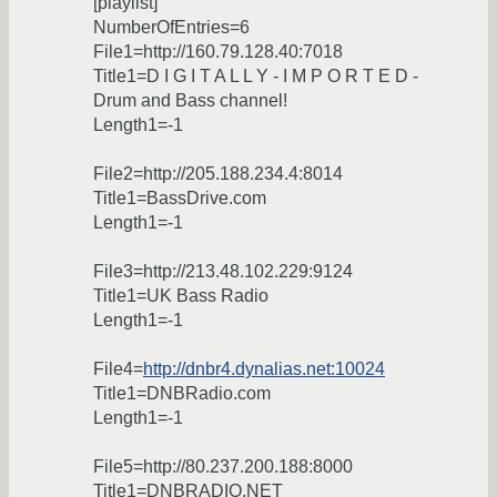
[playlist]
NumberOfEntries=6
File1=http://160.79.128.40:7018
Title1=D I G I T A L L Y - I M P O R T E D -
Drum and Bass channel!
Length1=-1
File2=http://205.188.234.4:8014
Title1=BassDrive.com
Length1=-1
File3=http://213.48.102.229:9124
Title1=UK Bass Radio
Length1=-1
File4=
http://dnbr4.dynalias.net:10024
Title1=DNBRadio.com
Length1=-1
File5=http://80.237.200.188:8000
Title1=DNBRADIO.NET