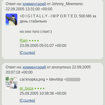
Ответ на:
комментарий
от Johnny_Mnemonic
22.09.2005 13:31:00 +00:00
>D I G I T A L L Y - I M P O R T E D. 500 Мб за
день стабильно
но оно того стоит:)
Rain
★★★★
23.09.2005 05:01:07 +00:00
Ссылка
Ответ на:
комментарий
от anonymous
22.09.2005
20:07:18 +00:00
cat knopka.png > /dev/dsp =))))))))))))
gr_buza
★★★★
25.09.2005 10:38:36 +00:00
Ссылка