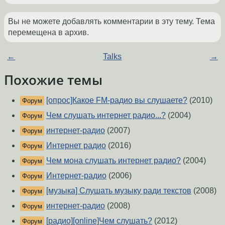
Вы не можете добавлять комментарии в эту тему. Тема
перемещена в архив.
←
Talks
→
Похожие темы
[опрос]Какое FM-радио вы слушаете?
(2010)
Форум
Чем слушать интернет радио...?
(2004)
Форум
интернет-радио
(2007)
Форум
Интернет радио
(2016)
Форум
Чем мона слушать интернет радио?
(2004)
Форум
Интернет-радио
(2006)
Форум
[музыка] Слушать музыку ради текстов
(2008)
Форум
интернет-радио
(2008)
Форум
[радио][online]Чем слушать?
(2012)
Форум