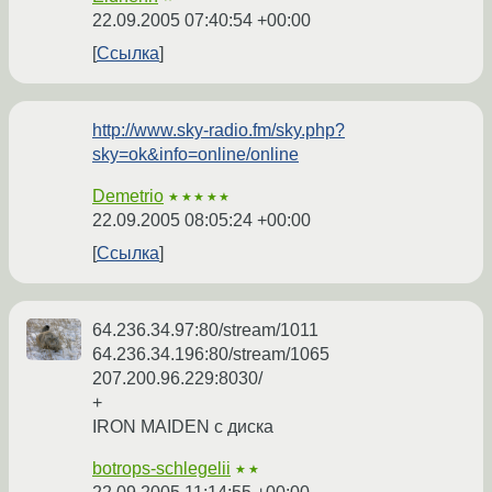
22.09.2005 07:40:54 +00:00
Ссылка
http://www.sky-radio.fm/sky.php?
sky=ok&info=online/online
Demetrio
★★★★★
22.09.2005 08:05:24 +00:00
Ссылка
64.236.34.97:80/stream/1011
64.236.34.196:80/stream/1065
207.200.96.229:8030/
+
IRON MAIDEN с диска
botrops-schlegelii
★★