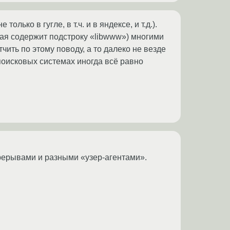
ько в гугле, в т.ч. и в яндексе, и т.д.).
торая содержит подстроку «libwww») многими
ить по этому поводу, а то далеко не везде
 поисковых системах иногда всё равно
ерерывами и разными «узер-агентами».