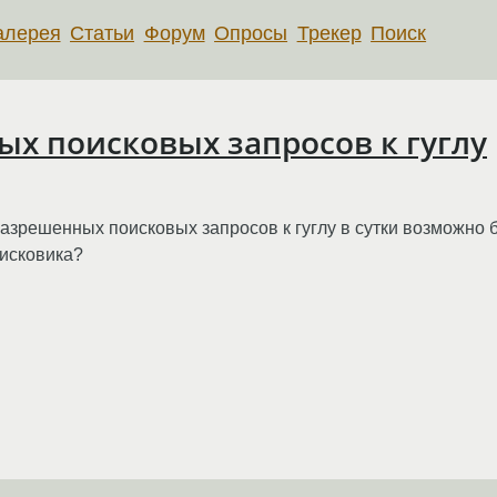
алерея
Статьи
Форум
Опросы
Трекер
Поиск
х поисковых запросов к гуглу
азрешенных поисковых запросов к гуглу в сутки возможно б
оисковика?