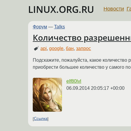
LINUX.ORG.RU
Новости
Г
Форум
—
Talks
Количество разрешенны
api
,
google
,
бан
,
запрос
Подскажите, пожалуйста, какое количество р
приобрести большее количество у самого п
elf80lvl
06.09.2014 20:05:17 +00:00
Ссылка