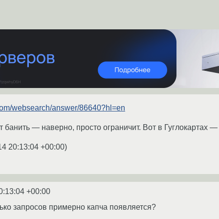
e.com/websearch/answer/86640?hl=en
 банить — наверно, просто ограничит. Вот в Гуглокартах —
14 20:13:04 +00:00
)
0:13:04 +00:00
лько запросов примерно капча появляется?