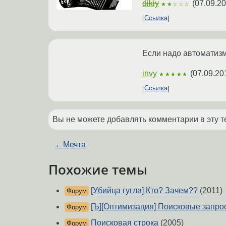
dikiy
(
07.09.20
★★☆☆☆
Ссылка
Если надо автоматизмр
invy
(
07.09.20
★★★★★
Ссылка
Вы не можете добавлять комментарии в эту т
←
Мечта
Похожие темы
[Убийца гугла] Кто? Зачем??
(2011)
Форум
[Ъ][Оптимизация] Поисковые запро
Форум
Поисковая строка
(2005)
Форум