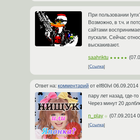
При пользовании lynx'о
Возможно, в т.ч. и по
сайтами воспринимает
пускали. Сейчас относ
выскакивают.
saahriktu
(
07.
★★★★★
Ссылка
Ответ на:
комментарий
от elf80lvl
06.09.2014 
пару лет назад, где-
Через минут 20 долбл
n_play
(
07.09.2014 0
☆
Ссылка