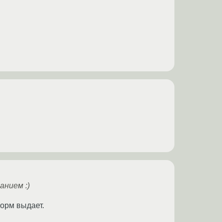
нием :)
орм выдает.