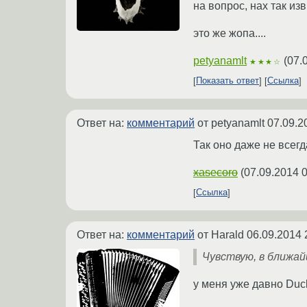
на вопрос, нах так из
это же жопа....
petyanamlt
(
07.
★★★☆
Показать ответ
Ссылка
Ответ на:
комментарий
от petyanamlt
07.09.2
Так оно даже не всег
xasecoro
(
07.09.2014 0
Ссылка
Ответ на:
комментарий
от Harald
06.09.2014 
Чувствую, в ближа
у меня уже давно Duc