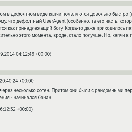
м в дефолтном виде капчи появляются довольно быстро (не тол
тому, что дефолтный UserAgent (особенно, та его часть, ко
ся как принадлежащий боту. Когда-то даже приходилось патч
ительно этого момента, вроде, стало получше. Но, капчи в
09.2014 04:12:46 +00:00
)
20:40:24 +00:00
то через несколько сотен. Притом они были с рандомными п
ения - начинался банан
6:12:52 +00:00
)