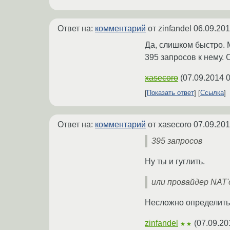
Ответ на:
комментарий
от zinfandel
06.09.201
Да, слишком быстро. М
395 запросов к нему. 
xasecoro
(
07.09.2014 0
Показать ответ
Ссылка
Ответ на:
комментарий
от xasecoro
07.09.201
395 запросов
Ну ты и гуглить.
или провайдер NAT
Несложно определить
zinfandel
(
07.09.20
★★