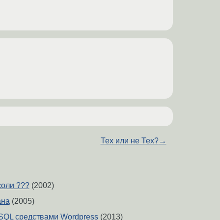
Тех или не Тех?
→
оли ???
(2002)
ана
(2005)
SQL средствами Wordpress
(2013)