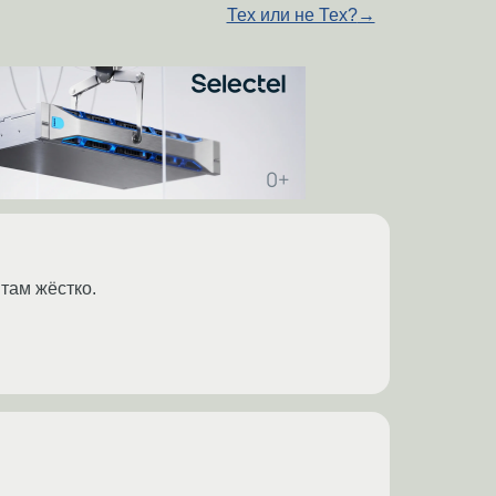
Тех или не Тех?
→
 там жёстко.