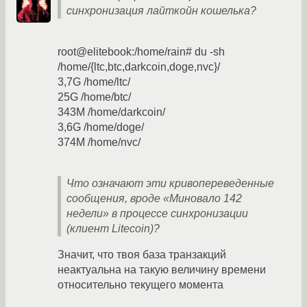
синхронизация лайткойн кошелька?
root@elitebook:/home/rain# du -sh
/home/{ltc,btc,darkcoin,doge,nvc}/
3,7G /home/ltc/
25G /home/btc/
343M /home/darkcoin/
3,6G /home/doge/
374M /home/nvc/
Что означают эти кривопереведенные
сообщения, вроде «Миновало 142
недели» в процессе синхронизации
(клиент Litecoin)?
Значит, что твоя база транзакций
неактуальна на такую величину времени
относительно текущего момента