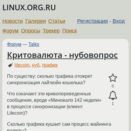
LINUX.ORG.RU
Новости
Галерея
Статьи
Регистрация
-
Вход
Форум
Опросы
Трекер
Поиск
Форум
—
Talks
Критовалюта - нубовопрос
litecoin
,
нуб
,
трафик
По существу: сколько трафика отожрет
синхронизация лайткойн кошелька?
0
Что означают эти кривопереведенные
сообщения, вроде «Миновало 142 недели»
1
в процессе синхронизации (клиент
Litecoin)?
Сколько трафика кушает сам процесс майнинга
валюты?