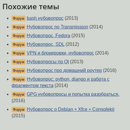
Похожие темы
bash нубовопрос
(2013)
Форум
Нубовопрос по Transmission
(2014)
Форум
Нубовопрос, Fedora
(2015)
Форум
Нубовопрос, SDL
(2012)
Форум
VPN и блокировки, нубовопрос
(2014)
Форум
Нубовопросы по Qt
(2013)
Форум
Нубовопрос про домашний роутер
(2016)
Форум
Нубовопрос: python, django и работа с
Форум
фрагментом текста
(2014)
GPG нубовопросы и попытка разобраться.
Форум
(2016)
Нубовопрос о Debian + Xfce + Consolekit
Форум
(2015)