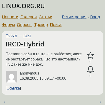
LINUX.ORG.RU
Новости
Галерея
Статьи
Регистрация
-
Вход
Форум
Опросы
Трекер
Поиск
Форум
—
Talks
IRCD-Hybrid
Поставил сабж в генте - не рабботает, даже
не рестартует собака. Кто это настраивал?
0
Ну дайте же мне доку!
anonymous
0
16.09.2005 15:39:17 +00:00
Ссылка
←
→