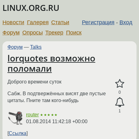
LINUX.ORG.RU
Новости
Галерея
Статьи
Регистрация
-
Вход
Форум
Опросы
Трекер
Поиск
Форум
—
Talks
lorquotes возможно
поломали
Доброго времени суток
0
Сабж. В подтвержённых висят две пустые
цитаты. Пните там кого-нибудь
1
router
★★★★★
01.08.2014 11:42:18 +00:00
Ссылка