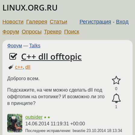
LINUX.ORG.RU
Новости
Галерея
Статьи
Регистрация
-
Вход
Форум
Опросы
Трекер
Поиск
Форум
—
Talks
C++ dll offtopic
c++
,
dll
Доброго всем.
0
Подскажите, на чем можно сделать dll под
оффтопик на онтопике? И возможно ли это
в принципе?
1
outsider
★★
14.06.2014 11:19:31 +00:00
Последнее исправление: beastie
23.10.2014 18:13:34