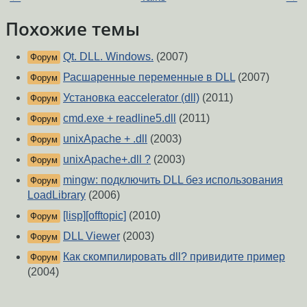
Похожие темы
Qt. DLL. Windows.
(2007)
Форум
Расшаренные переменные в DLL
(2007)
Форум
Установка eaccelerator (dll)
(2011)
Форум
cmd.exe + readline5.dll
(2011)
Форум
unixApache + .dll
(2003)
Форум
unixApache+.dll ?
(2003)
Форум
mingw: подключить DLL без использования
Форум
LoadLibrary
(2006)
[lisp][offtopic]
(2010)
Форум
DLL Viewer
(2003)
Форум
Как скомпилировать dll? привидите пример
Форум
(2004)