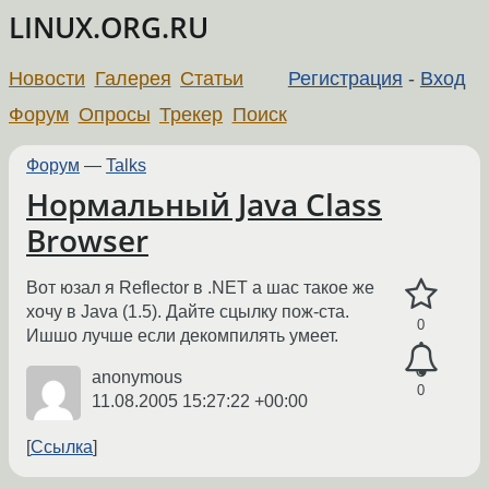
LINUX.ORG.RU
Новости
Галерея
Статьи
Регистрация
-
Вход
Форум
Опросы
Трекер
Поиск
Форум
—
Talks
Нормальный Java Class
Browser
Вот юзал я Reflector в .NET а шас такое же
хочу в Java (1.5). Дайте сцылку пож-ста.
0
Ишшо лучше если декомпилять умеет.
anonymous
0
11.08.2005 15:27:22 +00:00
Ссылка