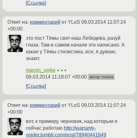
Ссылка
Ответ на:
комментарий
от YLoS
09.03.2014 11:07:24
+00:00
это пост Тёмы свет-наш Лебедева, разуй
глаза. Там в самом начале это написано. А
какая у Тёмы стилистика, все, я думаю,
знают.
marvin_yorke
★★★
09.03.2014 11:18:07 +00:00
автор топика
Ссылка
Ответ на:
комментарий
от YLoS
09.03.2014 11:07:24
+00:00
вот, к примеру, черновик, над которым я
сейчас работаю
http://warranty-
voider.tumblr.com/post/78940441649