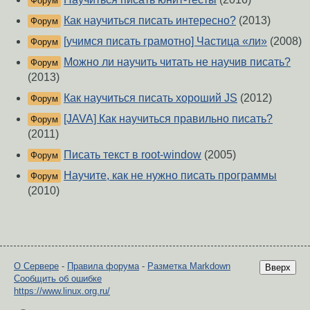
Форум
Как научиться писать интересно?
(2013)
Форум
[учимся писать грамотно] Частица «ли»
(2008)
Форум
Можно ли научить читать не научив писать?
Форум
(2013)
Как научиться писать хороший JS
(2012)
Форум
[JAVA] Как научиться правильно писать?
Форум
(2011)
Писать текст в root-window
(2005)
Форум
Научите, как не нужно писать программы
Форум
(2010)
О Сервере
-
Правила форума
-
Разметка Markdown
Вверх
Сообщить об ошибке
https://www.linux.org.ru/