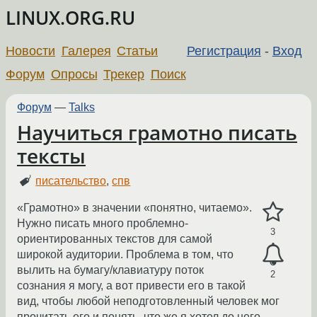
LINUX.ORG.RU
Новости
Галерея
Статьи
Регистрация
-
Вход
Форум
Опросы
Трекер
Поиск
Форум
—
Talks
Научиться грамотно писать
тексты
писательство
,
спв
«Грамотно» в значении «понятно, читаемо».
Нужно писать много проблемно-
3
ориентированных текстов для самой
широкой аудитории. Проблема в том, что
вылить на бумагу/клавиатуру поток
2
сознания я могу, а вот привести его в такой
вид, чтобы любой неподготовленный человек мог
прочитать его и понять, что же я хотел до него