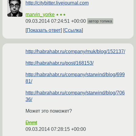
http://citybitter.livejournal.com
marvin_yorke
★★★
09.03.2014 07:24:51 +00:00
автор топика
Показать ответ
Ссылка
http://habrahabr.ru/company/muk/blog/152137/
http://habrahabr.ru/post/168153/
http://habrahabr.ru/company/starwind/blog/699
81/
http://habrahabr.ru/company/starwind/blog/706
36/
Может это поможет?
Dnmt
09.03.2014 07:28:15 +00:00