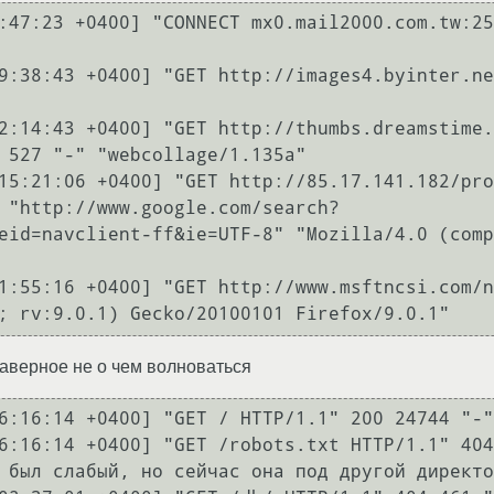
:47:23 +0400] "CONNECT mx0.mail2000.com.tw:25
9:38:43 +0400] "GET http://images4.byinter.ne
2:14:43 +0400] "GET http://thumbs.dreamstime.
 527 "-" "webcollage/1.135a"

15:21:06 +0400] "GET http://85.17.141.182/pro
 "http://www.google.com/search?
eid=navclient-ff&ie=UTF-8" "Mozilla/4.0 (comp
1:55:16 +0400] "GET http://www.msftncsi.com/n
; rv:9.0.1) Gecko/20100101 Firefox/9.0.1"
аверное не о чем волноваться
6:16:14 +0400] "GET / HTTP/1.1" 200 24744 "-"
6:16:14 +0400] "GET /robots.txt HTTP/1.1" 404
 был слабый, но сейчас она под другой директо