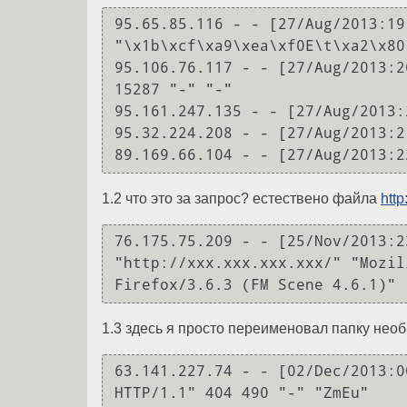
95.65.85.116 - - [27/Aug/2013:19
"\x1b\xcf\xa9\xea\xf0E\t\xa2\x80
95.106.76.117 - - [27/Aug/2013:2
15287 "-" "-"

95.161.247.135 - - [27/Aug/2013:
95.32.224.208 - - [27/Aug/2013:2
89.169.66.104 - - [27/Aug/2013:2
1.2 что это за запрос? естествено файла
htt
76.175.75.209 - - [25/Nov/2013:2
"http://xxx.xxx.xxx.xxx/" "Mozil
Firefox/3.6.3 (FM Scene 4.6.1)"
1.3 здесь я просто переименовал папку нео
63.141.227.74 - - [02/Dec/2013:0
HTTP/1.1" 404 490 "-" "ZmEu"
