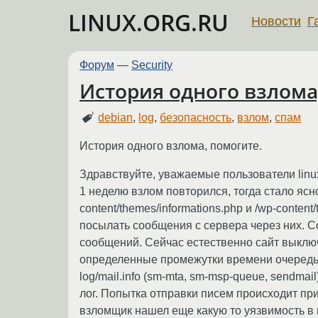
LINUX.ORG.RU
Новости
Г
Форум
—
Security
История одного взлома
debian
,
log
,
безопасность
,
взлом
,
спам
История одного взлома, помогите.
Здравствуйте, уважаемые пользователи linux
1 неделю взлом повторился, тогда стало ясн
content/themes/informations.php и /wp-conte
посылать сообщения с сервера через них. Со
сообщений. Сейчас естественно сайт выключи
определенные промежутки времени очередь с
log/mail.info (sm-mta, sm-msp-queue, sendmail
лог. Попытка отправки писем происходит пр
взломщик нашел еще какую то уязвимость в н