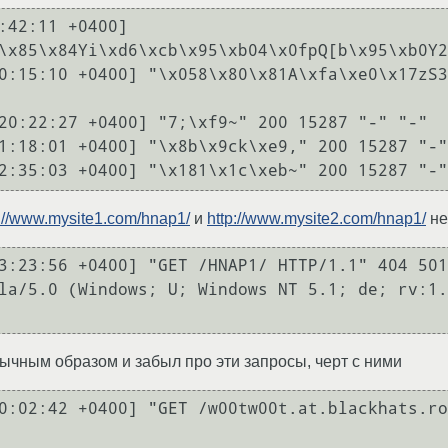
:42:11 +0400] 
\x85\x84Yi\xd6\xcb\x95\xb04\x0fpQ[b\x95\xb0Y2
0:15:10 +0400] "\x058\x80\x81A\xfa\xe0\x17zS3
20:22:27 +0400] "7;\xf9~" 200 15287 "-" "-"

1:18:01 +0400] "\x8b\x9ck\xe9," 200 15287 "-"
2:35:03 +0400] "\x181\x1c\xeb~" 200 15287 "-"
p://www.mysite1.com/hnap1/
и
http://www.mysite2.com/hnap1/
не
3:23:56 +0400] "GET /HNAP1/ HTTP/1.1" 404 501 
la/5.0 (Windows; U; Windows NT 5.1; de; rv:1.
бычным образом и забыл про эти запросы, черт с ними
0:02:42 +0400] "GET /w00tw00t.at.blackhats.ro