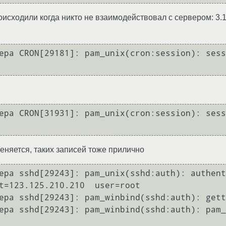
роисходили когда никто не взаимодействовал с сервером: 3.1
ера CRON[29181]: pam_unix(cron:session): sess
ера CRON[31931]: pam_unix(cron:session): sess
еняется, таких записей тоже прилично
ера sshd[29243]: pam_unix(sshd:auth): authent
t=123.125.210.210  user=root

ера sshd[29243]: pam_winbind(sshd:auth): gett
ера sshd[29243]: pam_winbind(sshd:auth): pam_