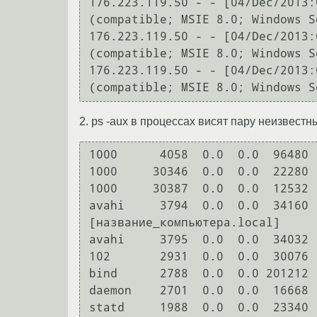
176.223.119.50 - - [04/Dec/2013:
(compatible; MSIE 8.0; Windows Se
176.223.119.50 - - [04/Dec/2013:
(compatible; MSIE 8.0; Windows Se
176.223.119.50 - - [04/Dec/2013:
(compatible; MSIE 8.0; Windows S
2. ps -aux в процессах висят пару неизвестн
1000      4058  0.0  0.0  96480 
1000     30346  0.0  0.0  22280 
1000     30387  0.0  0.0  12532 
avahi     3794  0.0  0.0  34160 
[название_компьютера.local]

avahi     3795  0.0  0.0  34032 
102       2931  0.0  0.0  30076 
bind      2788  0.0  0.0 201212 
daemon    2701  0.0  0.0  16668 
statd     1988  0.0  0.0  23340 