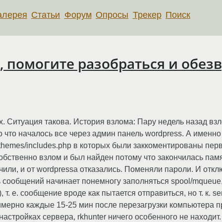
алерея
Статьи
Форум
Опросы
Трекер
Поиск
, помогите разобраться и обез
. Ситуация такова. История взлома: Пару недель назад взл
о что началось все через админ панель wordpress. А именно
nt/themes/includes.php в которых были заккоментированы пе
бственно взлом и был найден потому что закончилась памят
ли, и от wordpressa отказались. Поменяли пароли. И отключ
ообщений начинает понемногу заполняться spool/mqueue, 
), т. е. сообщение вроде как пытается отправиться, но т. к. 
имерно каждые 15-25 мин после перезагрузки компьютера 
астройках сервера, rkhunter ничего особенного не находит