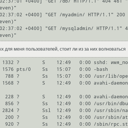
02:37:01 +0400] "GET /db/ HTTP/1.1" 404 461 "
ven)"

02:37:02 +0400] "GET /myadmin/ HTTP/1.1" 200 
ven)"

02:37:02 +0400] "GET /mysqladmin/ HTTP/1.1" 4
even)"
ых для меня пользователей, стоит ли из за них волноваться
 1332 ?        S    12:49   0:00 sshd: имя_по
 1576 pts/0    Ss   15:07   0:00 -bash

  788 ?        Ss   15:07   0:00 /usr/lib/ope
 1568 ?        S    12:49   0:00 avahi-daemon
  228 ?        S    12:49   0:00 avahi-daemon
  856 ?        Ss   12:49   0:00 /usr/bin/dbu
 2824 ?        Ssl  12:49   0:00 /usr/sbin/na
  200 ?        Ss   12:49   0:00 /usr/sbin/at
  920 ?        Ss   12:49   0:00 /sbin/rpc.st