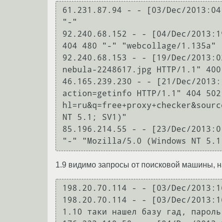
61.231.87.94 - - [03/Dec/2013:04
"-"

92.240.68.152 - - [04/Dec/2013:1
404 480 "-" "webcollage/1.135a"

92.240.68.153 - - [19/Dec/2013:0
nebula-2248617.jpg HTTP/1.1" 400
46.165.239.230 - - [21/Dec/2013:
action=getinfo HTTP/1.1" 404 502
hl=ru&q=free+proxy+checker&sourc
NT 5.1; SV1)"

85.196.214.55 - - [23/Dec/2013:0
"-" "Mozilla/5.0 (Windows NT 5.1
1.9 видимо запросы от поисковой машины, н
198.20.70.114 - - [03/Dec/2013:1
198.20.70.114 - - [03/Dec/2013:1
1.10 таки нашел базу гад, пароль