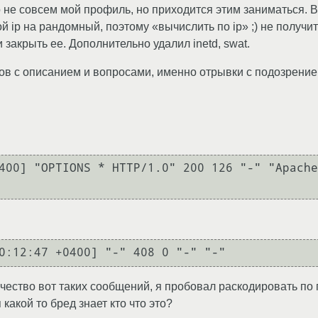
 не совсем мой профиль, но приходится этим заниматься. В
й ip на рандомный, поэтому «вычислить по ip» ;) не получи
 закрыть ее. Дополнительно удалил inetd, swat.
в c описанием и вопросами, именно отрывки с подозрение
400] "OPTIONS * HTTP/1.0" 200 126 "-" "Apache
0:12:47 +0400] "-" 408 0 "-" "-"
чество вот таких сообщений, я пробовал раскодировать по 
 какой то бред знает кто что это?