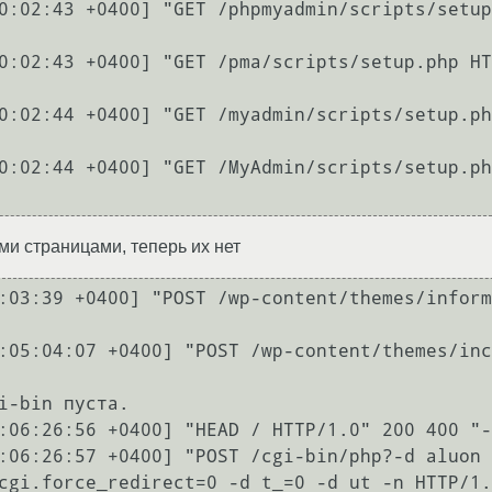
0:02:43 +0400] "GET /phpmyadmin/scripts/setup
0:02:43 +0400] "GET /pma/scripts/setup.php HT
0:02:44 +0400] "GET /myadmin/scripts/setup.ph
0:02:44 +0400] "GET /MyAdmin/scripts/setup.ph
и страницами, теперь их нет
:03:39 +0400] "POST /wp-content/themes/inform
:05:04:07 +0400] "POST /wp-content/themes/inc
i-bin пуста.

:06:26:56 +0400] "HEAD / HTTP/1.0" 200 400 "-
:06:26:57 +0400] "POST /cgi-bin/php?-d aluon 
cgi.force_redirect=0 -d t_=0 -d ut -n HTTP/1.