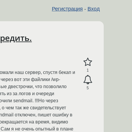
Регистрация
-
Вход
вредить.
1
омали наш сервер, спустя бекап и
 через вот эти файлики /wp-
рвые двестрочки, что позволило
5
ь из за логов и очереди
или sendmail. !!!Но через
о чем так же свидетельствует
sendmail отключен, пишет ошибку в
прекращается на время, видимо
. Сам я не очень опытный в плане