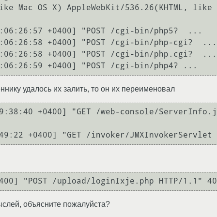
ike Mac OS X) AppleWebKit/536.26(KHTML, like 
:06:26:57 +0400] "POST /cgi-bin/php5?  ...

:06:26:58 +0400] "POST /cgi-bin/php-cgi?  ...

:06:26:58 +0400] "POST /cgi-bin/php.cgi?  ...
:06:26:59 +0400] "POST /cgi-bin/php4? ... 
ннику удалось их залить, то он их переименовал
9:38:40 +0400] "GET /web-console/ServerInfo.j
49:22 +0400] "GET /invoker/JMXInvokerServlet 
400] "POST /upload/loginIxje.php HTTP/1.1" 40
 мыслей, объясните пожалуйста?