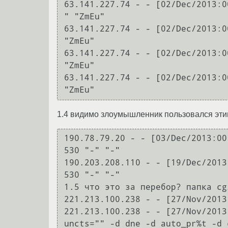
63.141.227.74 - - [02/Dec/2013:0
" "ZmEu"

63.141.227.74 - - [02/Dec/2013:0
"ZmEu"

63.141.227.74 - - [02/Dec/2013:0
"ZmEu"

63.141.227.74 - - [02/Dec/2013:0
"ZmEu"
1.4 видимо злоумышленник пользовался этим
190.78.79.20 - - [03/Dec/2013:00
530 "-" "-"

190.203.208.110 - - [19/Dec/2013
530 "-" "-"

1.5 что это за перебор? папка cg
221.213.100.238 - - [27/Nov/2013
221.213.100.238 - - [27/Nov/2013
uncts="" -d dne -d auto_pr%t -d 