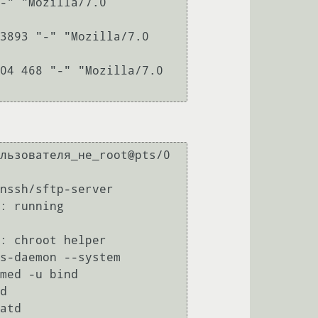
-" "Mozilla/7.0 
3893 "-" "Mozilla/7.0 
04 468 "-" "Mozilla/7.0 
льзователя_не_root@pts/0

nssh/sftp-server

: running 
: chroot helper

s-daemon --system

med -u bind

d

atd