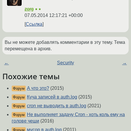
zorg
★★
07.05.2014 12:17:21 +00:00
Ссылка
Вы не можете добавлять комментарии в эту тему. Тема
перемещена в архив.
←
Security
→
Похожие темы
А что это?
(2015)
Форум
Куча записей в auth.log
(2015)
Форум
cron не выводить в auth.log
(2021)
Форум
Не выполняет задачу Cron - хоть коль ему на
Форум
голове чеши
(2016)
мусор в auth.log
(2011)
Форум