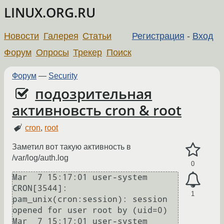
LINUX.ORG.RU
Новости
Галерея
Статьи
Регистрация
-
Вход
Форум
Опросы
Трекер
Поиск
Форум
—
Security
подозрительная
активновсть cron & root
cron
,
root
Заметил вот такую активность в
/var/log/auth.log
0
Mar  7 15:17:01 user-system 
CRON[3544]: 
1
pam_unix(cron:session): session 
opened for user root by (uid=0)

Mar  7 15:17:01 user-system 