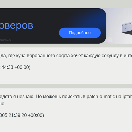
да, где куча ворованного софта хочет каждую секунду в инт
:44:33 +00:00
)
дств я незнаю. Но можешь поискать в patch-o-matic на ipt
но.
005 21:39:20 +00:00
)