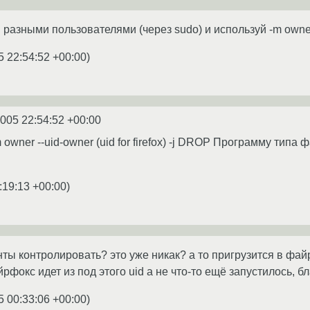
разными пользователями (через sudo) и используй -m owne
5 22:54:52 +00:00
)
2005 22:54:52 +00:00
 owner --uid-owner (uid for firefox) -j DROP Программу типа
:19:13 +00:00
)
ты контролировать? это уже никак? а то пригрузится в файр
рфокс идет из под этого uid а не что-то ещё запустилось, б
5 00:33:06 +00:00
)