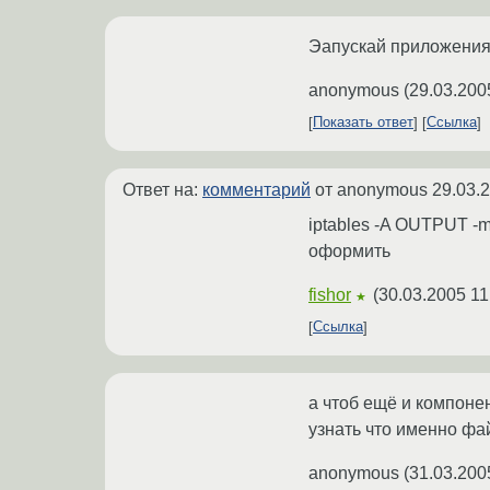
Эапускай приложения 
anonymous
(
29.03.200
Показать ответ
Ссылка
Ответ на:
комментарий
от anonymous
29.03.
iptables -A OUTPUT -m
оформить
fishor
(
30.03.2005 11
★
Ссылка
а чтоб ещё и компонен
узнать что именно фай
anonymous
(
31.03.200