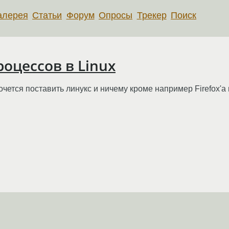
алерея
Статьи
Форум
Опросы
Трекер
Поиск
роцессов в Linux
очется поставить линукс и ничему кроме например Firefox'а н