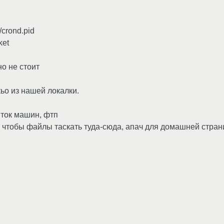
/crond.pid
ket
но не стоит
кьо из нашей локалки.
яток машин, фтп
- чтобы файлы таскать туда-сюда, апач для домашней стран