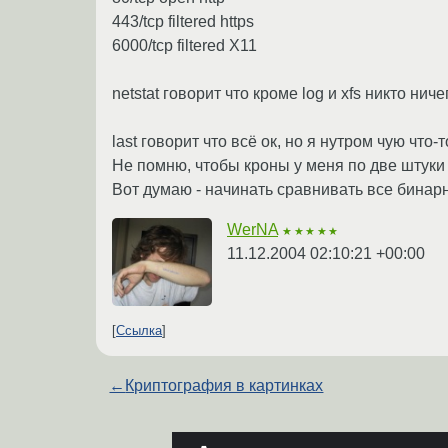
443/tcp filtered https
6000/tcp filtered X11
netstat говорит что кроме log и xfs никто ниче
last говорит что всё ок, но я нутром чую что-т
Не помню, чтобы кроны у меня по две штуки 
Вот думаю - начинать сравнивать все бинар
WerNA
★★★★★
11.12.2004 02:10:21 +00:00
Ссылка
←
Криптография в картинках