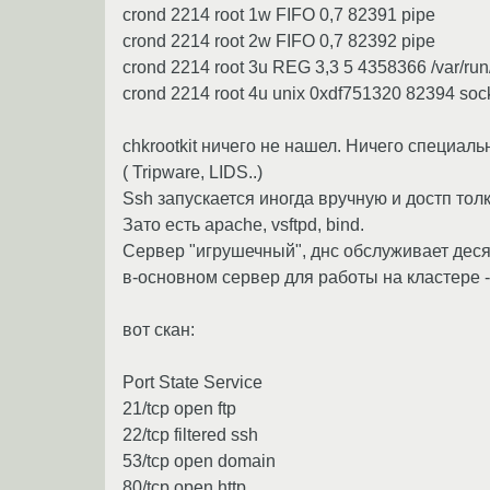
crond 2214 root 1w FIFO 0,7 82391 pipe
crond 2214 root 2w FIFO 0,7 82392 pipe
crond 2214 root 3u REG 3,3 5 4358366 /var/run
crond 2214 root 4u unix 0xdf751320 82394 soc
chkrootkit ничего не нашел. Ничего специаль
( Tripware, LIDS..)
Ssh запускается иногда вручную и достп тол
Зато есть apache, vsftpd, bind.
Сервер "игрушечный", днс обслуживает дес
в-основном сервер для работы на кластере 
вот скан:
Port State Service
21/tcp open ftp
22/tcp filtered ssh
53/tcp open domain
80/tcp open http