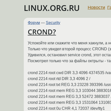
LINUX.ORG.RU
Новости
Г
Форум
—
Security
CROND?
Успокойте или скажите что меня хакнули, а не
Только что увидел второй процесс CROND (
Удивился, остановил service crond, этот ост
Посмотрел только что за файлы октрыты - так
crond 2214 root cwd DIR 3,3 4096 4374535 /va
crond 2214 root rtd DIR 3,3 4096 2 /
crond 2214 root txt REG 3,3 23228 393396 /usr
crond 2214 root mem REG 3,3 103044 3883016 /
crond 2214 root mem REG 3,3 52472 3883037 /li
crond 2214 root mem REG 3,3 1531064 131081 /l
crond 2214 root 0u CHR 4,1 72037 /dev/tty1