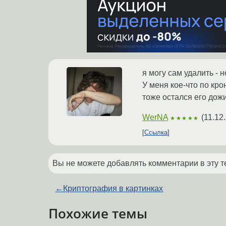
я могу сам удалить - но
У меня кое-что по кро
тоже остался его дожи
WerNA
(
11.12
★★★★★
Ссылка
Вы не можете добавлять комментарии в эту т
←
Криптография в картинках
Похожие темы