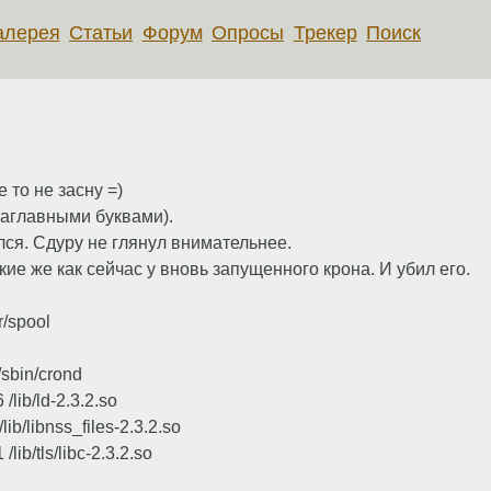
алерея
Статьи
Форум
Опросы
Трекер
Поиск
 то не засну =)
заглавными буквами).
ался. Сдуру не глянул внимательнее.
ие же как сейчас у вновь запущенного крона. И убил его.
r/spool
/sbin/crond
lib/ld-2.3.2.so
b/libnss_files-2.3.2.so
ib/tls/libc-2.3.2.so