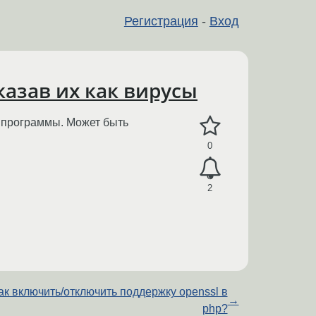
Регистрация
-
Вход
казав их как вирусы
и программы. Может быть
0
2
ак включить/отключить поддержку openssl в
→
php?