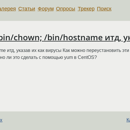
алерея
Статьи
Форум
Опросы
Трекер
Поиск
in/chown; /bin/hostname итд, у
ame итд, указав их как вирусы Как можно переустановить эт
но ли это сделать с помощью yum в CentOS?
х
К