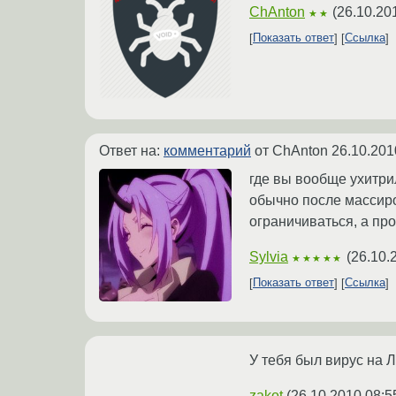
ChAnton
(
26.10.20
★★
Показать ответ
Ссылка
Ответ на:
комментарий
от ChAnton
26.10.201
где вы вообще ухитри
обычно после массиро
ограничиваться, а про
Sylvia
(
26.10.
★★★★★
Показать ответ
Ссылка
У тебя был вирус на 
zakot
(
26.10.2010 08:5