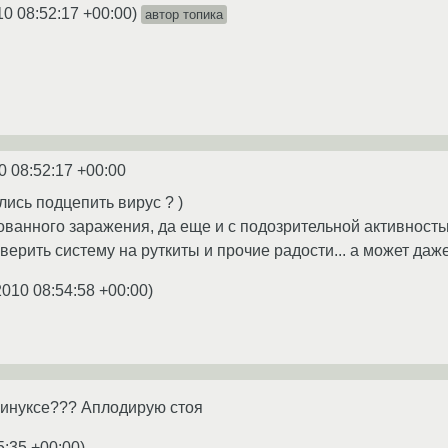
10 08:52:17 +00:00
)
автор топика
0 08:52:17 +00:00
лись подцепить вирус ? )
ванного заражения, да еще и с подозрительной активность
верить систему на руткиты и прочие радости... а может даж
2010 08:54:58 +00:00
)
Линуксе??? Аплодирую стоя
5:35 +00:00
)