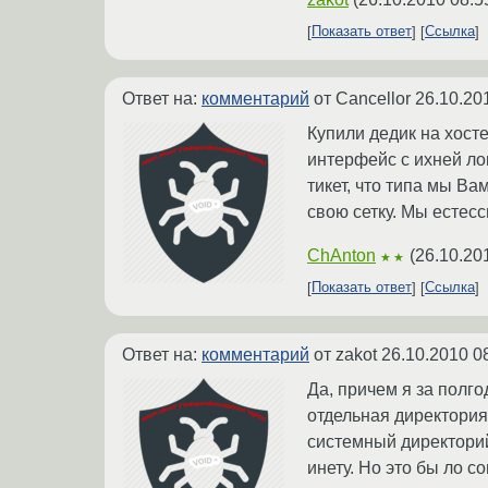
Показать ответ
Ссылка
Ответ на:
комментарий
от Cancellor
26.10.20
Купили дедик на хост
интерфейс с ихней лок
тикет, что типа мы В
свою сетку. Мы естесс
ChAnton
(
26.10.20
★★
Показать ответ
Ссылка
Ответ на:
комментарий
от zakot
26.10.2010 0
Да, причем я за полг
отдельная директория
системный директорий
инету. Но это бы ло с