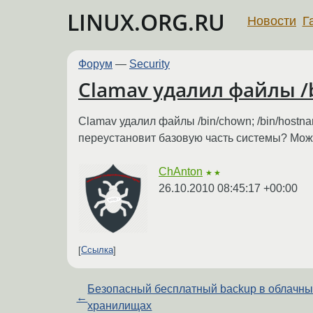
LINUX.ORG.RU
Новости
Г
Форум
—
Security
Clamav удалил файлы /b
Clamav удалил файлы /bin/chown; /bin/hostn
переустановит базовую часть системы? Мож
ChAnton
★★
26.10.2010 08:45:17 +00:00
Ссылка
Безопасный бесплатный backup в облачны
←
хранилищах