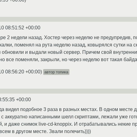
10 08:51:52 +00:00
ере 2 недели назад. Хостер через неделю не предупредив, п
алки, поменял на рута неделю назад, ковырялся сутки на се
ам обновили и выдали новый сервер. Причем свой внутренн
но все поменяли, закрыли, но через неделю вот такая байда
10 08:56:20 +00:00
)
автор топика
8:55:35 +00:00
ода видел подобное 3 раза в разных местах. В одном месте
 с аккуратно написанными шелл скриптами, лежали уже го
, и даже снимок live-cd-knoppix. И отрабатывались некие 
овсем в другом месте. Звали полечить))))