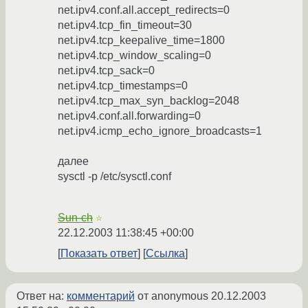
net.ipv4.conf.all.accept_redirects=0
net.ipv4.tcp_fin_timeout=30
net.ipv4.tcp_keepalive_time=1800
net.ipv4.tcp_window_scaling=0
net.ipv4.tcp_sack=0
net.ipv4.tcp_timestamps=0
net.ipv4.tcp_max_syn_backlog=2048
net.ipv4.conf.all.forwarding=0
net.ipv4.icmp_echo_ignore_broadcasts=1
далее
sysctl -p /etc/sysctl.conf
Sun-ch
☆
22.12.2003 11:38:45 +00:00
Показать ответ
Ссылка
Ответ на:
комментарий
от anonymous
20.12.2003