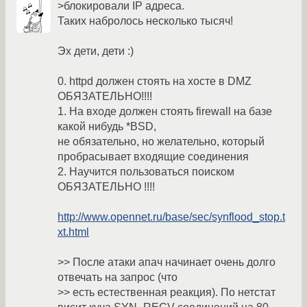
>блокировали IP адреса.
Таких набролось несколько тысяч!
Эх дети, дети :)
0. httpd должен стоять на хосте в DMZ
ОБЯЗАТЕЛЬНО!!!!
1. На входе должен стоять firewall на базе
какой нибудь *BSD,
не обязательно, но желательно, который
пробрасывает входящие соединения
2. Научится пользоваться поиском
ОБЯЗАТЕЛЬНО !!!!
http://www.opennet.ru/base/sec/synflood_stop.t
xt.html
>> После атаки апач начинает очень долго
отвечать на запрос (что
>> есть естественная реакция). По нетстат