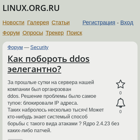
LINUX.ORG.RU
Новости
Галерея
Статьи
Регистрация
-
Вход
Форум
Опросы
Трекер
Поиск
Форум
—
Security
Как побороть ddos
эелегантно?
За прошлые сутки на сервера нашей
компании был органрзован
0
ddos. Решение проблемы было самое
тупое: блокировали IP адреса.
Таких набролось несколько тысяч! Может
0
кто-нибудь знает системый способ
борьбы с такого вида атаками ? Ядро 2.4.23 без
каких-либо патчей.