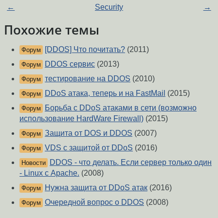
←
Security
→
Похожие темы
[DDOS] Что почитать?
(2011)
Форум
DDOS сервис
(2013)
Форум
тестирование на DDOS
(2010)
Форум
DDoS атака, теперь и на FastMail
(2015)
Форум
Борьба с DDoS атаками в сети (возможно
Форум
использование HardWare Firewall)
(2015)
Защита от DOS и DDOS
(2007)
Форум
VDS с защитой от DDoS
(2016)
Форум
DDOS - что делать. Если сервер только один
Новости
- Linux с Apache.
(2008)
Нужна защита от DDoS атак
(2016)
Форум
Очередной вопрос о DDOS
(2008)
Форум