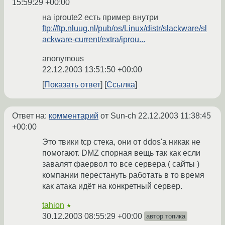
15:59:29 +00:00
на iproute2 есть пример внутри
ftp://ftp.nluug.nl/pub/os/Linux/distr/slackware/sl
ackware-current/extra/iprou...
anonymous
22.12.2003 13:51:50 +00:00
Показать ответ
Ссылка
Ответ на:
комментарий
от Sun-ch
22.12.2003 11:38:45
+00:00
Это твики tcp стека, они от ddos'a никак не
помогают. DMZ спорная вещь так как если
завалят фаервол то все сервера ( сайты )
компании перестануть работать в то время
как атака идёт на конкретный сервер.
tahion
★
30.12.2003 08:55:29 +00:00
автор топика