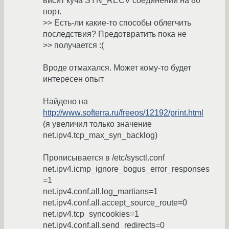
висит куча SYN_RECV соединений на 80
порт.
>> Есть-ли какие-то способы облегчить
последствия? Предотвратить пока не
>> получается :(
Вроде отмахался. Может кому-то будет
интересен опыт
Найдено на
http://www.softerra.ru/freeos/12192/print.html
(я увеличил только значение
net.ipv4.tcp_max_syn_backlog)
Прописывается в /etc/sysctl.conf
net.ipv4.icmp_ignore_bogus_error_responses
=1
net.ipv4.conf.all.log_martians=1
net.ipv4.conf.all.accept_source_route=0
net.ipv4.tcp_syncookies=1
net.ipv4.conf.all.send_redirects=0