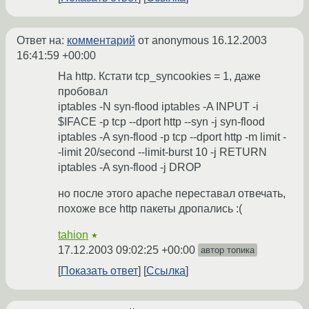
Ответ на:
комментарий
от anonymous
16.12.2003
16:41:59 +00:00
На http. Кстати tcp_syncookies = 1, даже
пробовал
iptables -N syn-flood iptables -A INPUT -i
$IFACE -p tcp --dport http --syn -j syn-flood
iptables -A syn-flood -p tcp --dport http -m limit -
-limit 20/second --limit-burst 10 -j RETURN
iptables -A syn-flood -j DROP
но после этого apache переставал отвечать,
похоже все http пакеты дропались :(
tahion
★
17.12.2003 09:02:25 +00:00
автор топика
Показать ответ
Ссылка