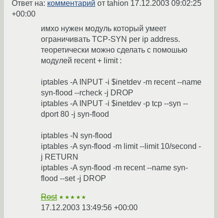
Ответ на:
комментарий
от tahion
17.12.2003 09:02:25
+00:00
имхо нужен модуль который умеет
ограничивать TCP-SYN per ip address.
теоретически можно сделать с помошью
модулей recent + limit :
iptables -A INPUT -i $inetdev -m recent --name
syn-flood --rcheck -j DROP
iptables -A INPUT -i $inetdev -p tcp --syn --
dport 80 -j syn-flood
iptables -N syn-flood
iptables -A syn-flood -m limit --limit 10/second -
j RETURN
iptables -A syn-flood -m recent --name syn-
flood --set -j DROP
Rost
★★★★★
17.12.2003 13:49:56 +00:00