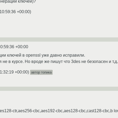
енерации ключей)?
10:59:36 +00:00
)
0:59:36 +00:00
ции ключей в openssl уже давно исправили.
я не в курсе. Но вроде же пишут что 3des не безопасен и т.д.
1:32:19 +00:00
)
автор топика
aes128-ctr,aes256-cbc,aes192-cbc,aes128-cbc,cast128-cbc,b lo