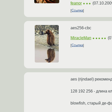
feanor
(
07.10.200
★★★
Ссылка
aes256-cbc
MiracleMan
(
0
★★★★★
Ссылка
aes (rijndael) реком
128 192 256 - длина 
blowfish, старый де-