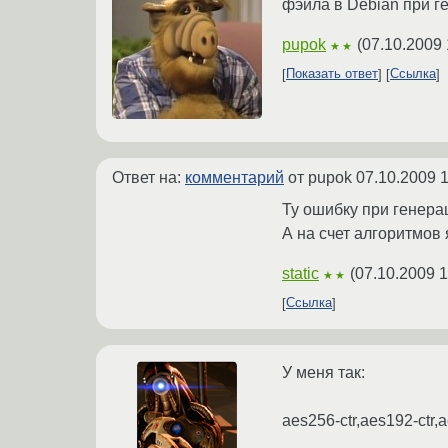
фэйла в Debian при г
pupok
(
07.10.2009 
★★
Показать ответ
Ссылка
Ответ на:
комментарий
от pupok
07.10.2009 1
Ту ошибку при генера
А на счет алгоритмов 
static
(
07.10.2009 1
★★
Ссылка
У меня так:
aes256-ctr,aes192-ctr,