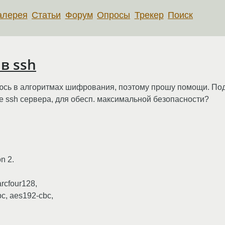
алерея
Статьи
Форум
Опросы
Трекер
Поиск
в ssh
юсь в алгоритмах шифрования, поэтому прошу помощи. Под
е ssh сервера, для обесп. максимальной безопасности?
on 2.
arcfour128,
bc, aes192-cbc,