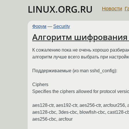
LINUX.ORG.RU
Новости
Г
Форум
—
Security
Алгоритм шифрования 
К сожалению пока не очень хорошо разбира
алгоритм лучше всего выбрать при настройк
Поддерживаемые (из man sshd_config):
Ciphers
Specifies the ciphers allowed for protocol versi
aes128-ctr, aes192-ctr, aes256-ctr, arcfour256, 
aes128-cbc, 3des-cbc, blowfish-cbc, cast128-c
aes256-cbc, arcfour