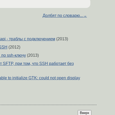
Долбят по словарю...
→
ssapi - траблы с подключением
(2013)
 SSH
(2012)
 по ssh-ключу
(2013)
 SFTP, при том, что SSH работает без
le to initialize GTK: could not open display
Вверх