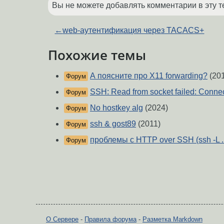
Вы не можете добавлять комментарии в эту т
←
web-аутентификация через TACACS+
Похожие темы
А поясните про X11 forwarding?
(20
Форум
SSH: Read from socket failed: Connec
Форум
No hostkey alg
(2024)
Форум
ssh & gost89
(2011)
Форум
проблемы с HTTP over SSH (ssh -L ...
Форум
О Сервере
-
Правила форума
-
Разметка Markdown