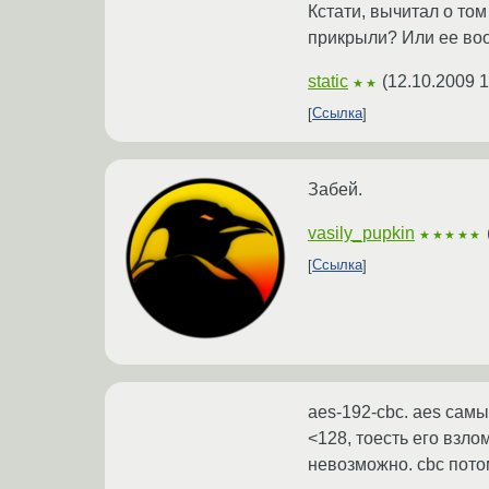
Кстати, вычитал о том
прикрыли? Или ее во
static
(
12.10.2009 1
★★
Ссылка
Забей.
vasily_pupkin
★★★★★
Ссылка
aes-192-cbc. aes сам
<128, тоесть его взло
невозможно. cbc пото