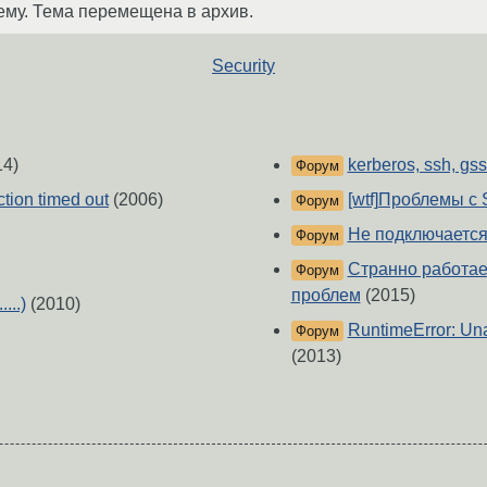
ему. Тема перемещена в архив.
Security
14)
kerberos, ssh, g
Форум
tion timed out
(2006)
[wtf]Проблемы с
Форум
Не подключается
Форум
Странно работает
Форум
проблем
(2015)
...)
(2010)
RuntimeError: Unab
Форум
(2013)