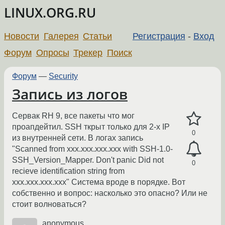
LINUX.ORG.RU
Новости
Галерея
Статьи
Регистрация
-
Вход
Форум
Опросы
Трекер
Поиск
Форум
—
Security
Запись из логов
Сервак RH 9, все пакеты что мог
проапдейтил. SSH ткрыт только для 2-х IP
0
из внутренней сети. В логах запись
"Scanned from xxx.xxx.xxx.xxx with SSH-1.0-
SSH_Version_Mapper. Don't panic Did not
0
recieve identification string from
xxx.xxx.xxx.xxx" Система вроде в порядке. Вот
собственно и вопрос: насколько это опасно? Или не
стоит волноваться?
anonymous