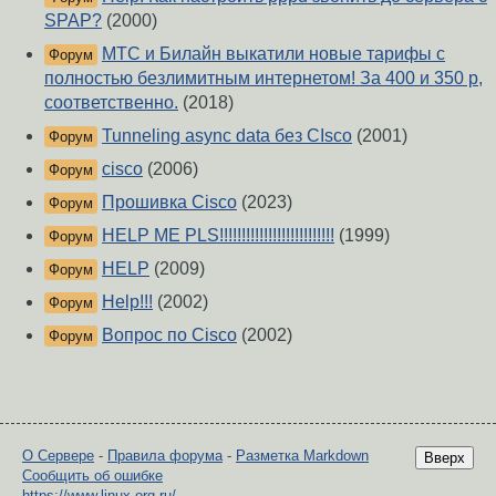
SPAP?
(2000)
МТС и Билайн выкатили новые тарифы с
Форум
полностью безлимитным интернетом! За 400 и 350 р,
соответственно.
(2018)
Tunneling async data без CIsco
(2001)
Форум
cisco
(2006)
Форум
Прошивка Cisco
(2023)
Форум
HELP ME PLS!!!!!!!!!!!!!!!!!!!!!!!!!!
(1999)
Форум
HELP
(2009)
Форум
Help!!!
(2002)
Форум
Вопрос по Cisco
(2002)
Форум
О Сервере
-
Правила форума
-
Разметка Markdown
Вверх
Сообщить об ошибке
https://www.linux.org.ru/