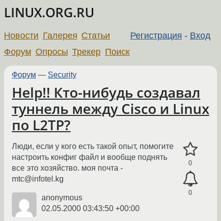
LINUX.ORG.RU
Новости
Галерея
Статьи
Регистрация
-
Вход
Форум
Опросы
Трекер
Поиск
Форум
—
Security
Help!! Кто-нибудь создавал
туннель между Cisco и Linux
по L2TP?
Люди, если у кого есть такой опыт, помогите
настроить конфиг файл и вообще поднять
0
все это хозяйство. моя почта -
mtc@infotel.kg
0
anonymous
02.05.2000 03:43:50 +00:00