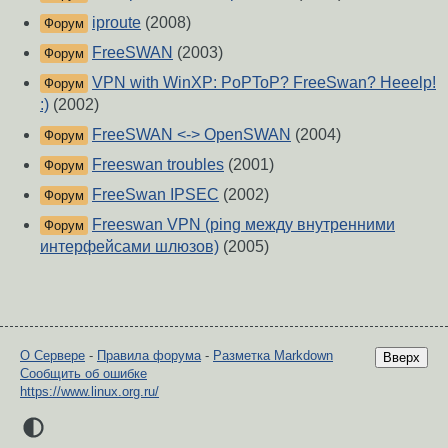
iproute
(2008)
Форум
FreeSWAN
(2003)
Форум
VPN with WinXP: PoPToP? FreeSwan? Heeelp!
Форум
:)
(2002)
FreeSWAN <-> OpenSWAN
(2004)
Форум
Freeswan troubles
(2001)
Форум
FreeSwan IPSEC
(2002)
Форум
Freeswan VPN (ping между внутренними
Форум
интерфейсами шлюзов)
(2005)
О Сервере
-
Правила форума
-
Разметка Markdown
Вверх
Сообщить об ошибке
https://www.linux.org.ru/