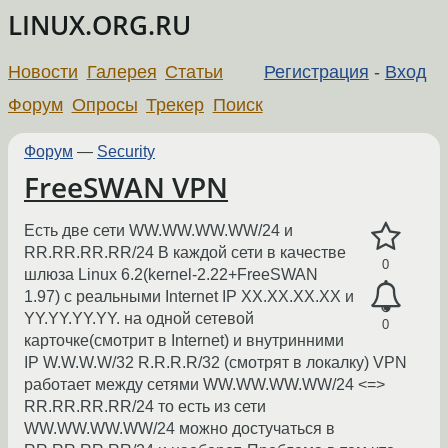
LINUX.ORG.RU
Новости
Галерея
Статьи
Регистрация
-
Вход
Форум
Опросы
Трекер
Поиск
Форум
—
Security
FreeSWAN VPN
Есть две сети WW.WW.WW.WW/24 и
RR.RR.RR.RR/24 В каждой сети в качестве
0
шлюза Linux 6.2(kernel-2.22+FreeSWAN
1.97) с реальными Internet IP XX.XX.XX.XX и
YY.YY.YY.YY. на одной сетевой
0
карточке(смотрит в Internet) и внутринними
IP W.W.W.W/32 R.R.R.R/32 (смотрят в локалку) VPN
работает между сетями WW.WW.WW.WW/24 <=>
RR.RR.RR.RR/24 то есть из сети
WW.WW.WW.WW/24 можно достучаться в