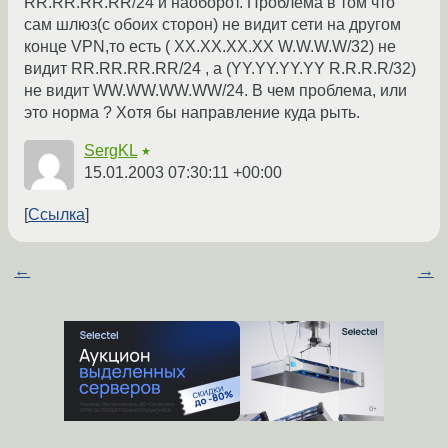
RR.RR.RR.RR/24 и наоборот. Проблема в том что
сам шлюз(с обоих сторон) не видит сети на другом
конце VPN,то есть ( XX.XX.XX.XX W.W.W.W/32) не
видит RR.RR.RR.RR/24 , а (YY.YY.YY.YY R.R.R.R/32)
не видит WW.WW.WW.WW/24. В чем проблема, или
это норма ? Хотя бы направление куда рыть.
SergKL
★
15.01.2003 07:30:11 +00:00
Ссылка
←
→