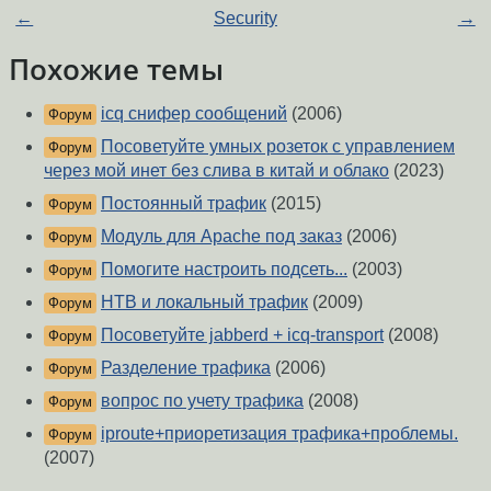
←
Security
→
Похожие темы
icq снифер сообщений
(2006)
Форум
Посоветуйте умных розеток с управлением
Форум
через мой инет без слива в китай и облако
(2023)
Постоянный трафик
(2015)
Форум
Модуль для Apache под заказ
(2006)
Форум
Помогите настроить подсеть...
(2003)
Форум
HTB и локальный трафик
(2009)
Форум
Посоветуйте jabberd + icq-transport
(2008)
Форум
Разделение трафика
(2006)
Форум
вопрос по учету трафика
(2008)
Форум
iproute+приоретизация трафика+проблемы.
Форум
(2007)