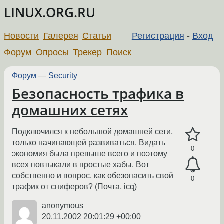
LINUX.ORG.RU
Новости
Галерея
Статьи
Регистрация
-
Вход
Форум
Опросы
Трекер
Поиск
Форум
—
Security
Безопасность трафика в
домашних сетях
Подключился к небольшой домашней сети,
только начинающей развиваться. Видать
0
экономия была превыше всего и поэтому
всех повтыкали в простые хабы. Вот
собственно и вопрос, как обезопасить свой
0
трафик от сниферов? (Почта, icq)
anonymous
20.11.2002 20:01:29 +00:00