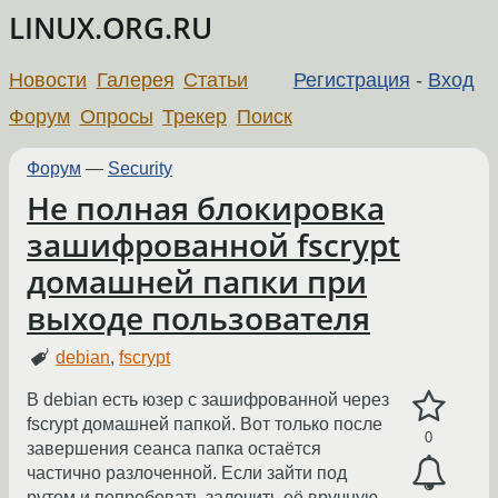
LINUX.ORG.RU
Новости
Галерея
Статьи
Регистрация
-
Вход
Форум
Опросы
Трекер
Поиск
Форум
—
Security
Не полная блокировка
зашифрованной fscrypt
домашней папки при
выходе пользователя
debian
,
fscrypt
В debian есть юзер с зашифрованной через
fscrypt домашней папкой. Вот только после
0
завершения сеанса папка остаётся
частично разлоченной. Если зайти под
рутом и попробовать залочить её вручную,