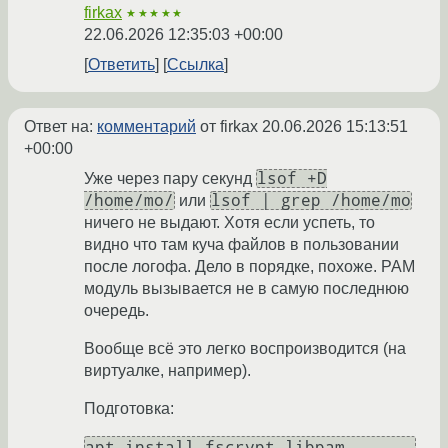
firkax
★★★★★
22.06.2026 12:35:03 +00:00
Ответить
Ссылка
Ответ на:
комментарий
от firkax
20.06.2026 15:13:51
+00:00
lsof +D
Уже через пару секунд
/home/mo/
lsof | grep /home/mo
или
ничего не выдают. Хотя если успеть, то
видно что там куча файлов в пользовании
после логофа. Дело в порядке, похоже. PAM
модуль вызывается не в самую последнюю
очередь.
Вообще всё это легко воспроизводится (на
виртуалке, например).
Подготовка:
apt install fscrypt libpam-