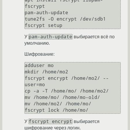
fscrypt

pam-auth-update 

tune2fs -O encrypt /dev/sdb1

pam-auth-update
У
выбирается всё по
умолчанию.
Шифрование:
adduser mo

mkdir /home/mo2

fscrypt encrypt /home/mo2/ --
user=mo

cp -a -T /home/mo/ /home/mo2/

mv /home/mo/ /home/mo-old/

mv /home/mo2/ /home/mo/

fscrypt encrypt
У
выбирается
шифрование через логин.