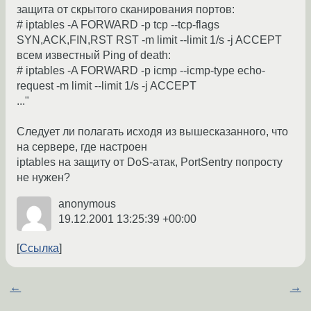
защита от скрытого сканирования портов:
# iptables -A FORWARD -p tcp --tcp-flags
SYN,ACK,FIN,RST RST -m limit --limit 1/s -j ACCEPT
всем известный Ping of death:
# iptables -A FORWARD -p icmp --icmp-type echo-
request -m limit --limit 1/s -j ACCEPT
..."
Cледует ли полагать исходя из вышесказанного, что
на сервере, где настроен
iptables на защиту от DoS-атак, PortSentry попросту
не нужен?
anonymous
19.12.2001 13:25:39 +00:00
Ссылка
←
→