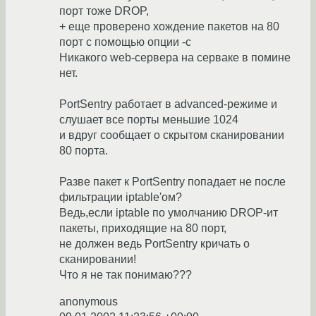
порт тоже DROP,
+ еще проверено хождение пакетов на 80
порт с помощью опции -c
Никакого web-сервера на серваке в помине
нет.
PortSentry работает в advanced-режиме и
слушает все порты меньшие 1024
и вдруг сообщает о скрытом сканировании
80 порта.
Разве пакет к PortSentry попадает не после
фильтрации iptable'ом?
Ведь,если iptable по умолчанию DROP-ит
пакеты, приходящие на 80 порт,
не должен ведь PortSentry кричать о
сканировании!
Что я не так понимаю???
anonymous