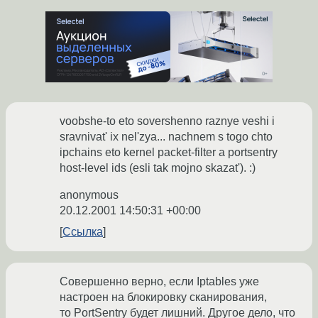
voobshe-to eto sovershenno raznye veshi i
sravnivat' ix nel'zya... nachnem s togo chto
ipchains eto kernel packet-filter a portsentry
host-level ids (esli tak mojno skazat'). :)
anonymous
20.12.2001 14:50:31 +00:00
Ссылка
Совершенно верно, если Iptables уже
настроен на блокировку сканирования,
то PortSentry будет лишний. Другое дело, что