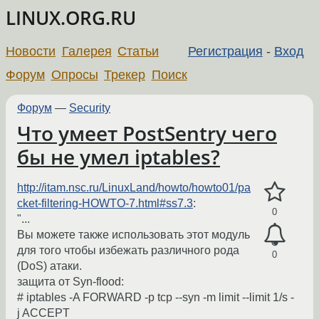
LINUX.ORG.RU
Новости
Галерея
Статьи
Регистрация
-
Вход
Форум
Опросы
Трекер
Поиск
Форум
—
Security
Что умеет PostSentry чего
бы не умел iptables?
http://itam.nsc.ru/LinuxLand/howto/howto01/pa
cket-filtering-HOWTO-7.html#ss7.3
:
0
"...
Вы можете также использовать этот модуль
для того чтобы избежать различного рода
0
(DoS) атаки.
защита от Syn-flood:
# iptables -A FORWARD -p tcp --syn -m limit --limit 1/s -
j ACCEPT