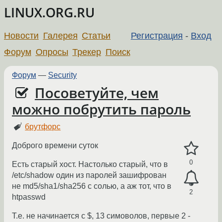
LINUX.ORG.RU
Новости
Галерея
Статьи
Регистрация
-
Вход
Форум
Опросы
Трекер
Поиск
Форум
—
Security
Посоветуйте, чем
можно побрутить пароль
брутфорс
Доброго времени суток
0
Есть старый хост. Настолько старый, что в
/etc/shadow один из паролей зашифрован
не md5/sha1/sha256 с солью, а аж тот, что в
2
htpasswd
Т.е. не начинается с $, 13 симоволов, первые 2 -