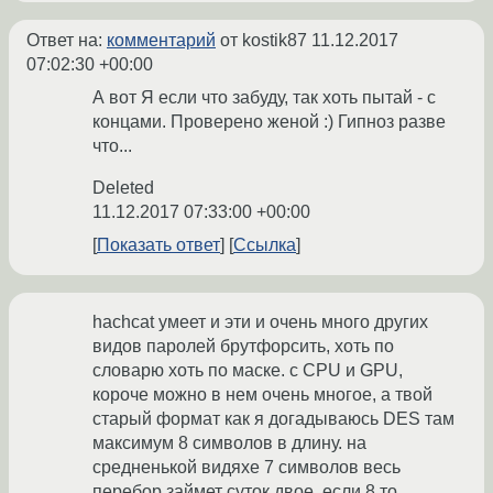
Ответ на:
комментарий
от kostik87
11.12.2017
07:02:30 +00:00
А вот Я если что забуду, так хоть пытай - с
концами. Проверено женой :) Гипноз разве
что...
Deleted
11.12.2017 07:33:00 +00:00
Показать ответ
Ссылка
hachcat умеет и эти и очень много других
видов паролей брутфорсить, хоть по
словарю хоть по маске. с CPU и GPU,
короче можно в нем очень многое, а твой
старый формат как я догадываюсь DES там
максимум 8 символов в длину. на
средненькой видяхе 7 символов весь
перебор займет суток двое. если 8 то