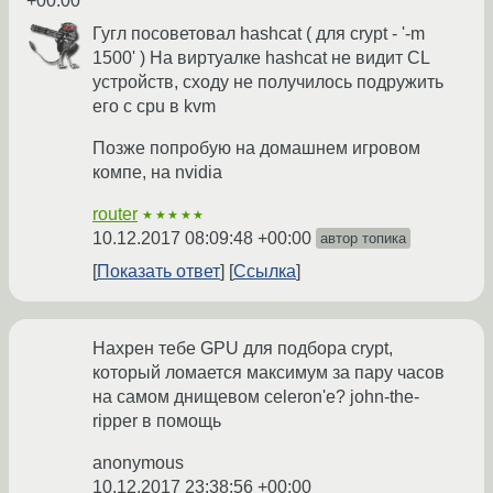
+00:00
Гугл посоветовал hashcat ( для crypt - '-m
1500' ) На виртуалке hashcat не видит CL
устройств, сходу не получилось подружить
его с cpu в kvm
Позже попробую на домашнем игровом
компе, на nvidia
router
★★★★★
10.12.2017 08:09:48 +00:00
автор топика
Показать ответ
Ссылка
Нахрен тебе GPU для подбора crypt,
который ломается максимум за пару часов
на самом днищевом celeron'е? john-the-
ripper в помощь
anonymous
10.12.2017 23:38:56 +00:00