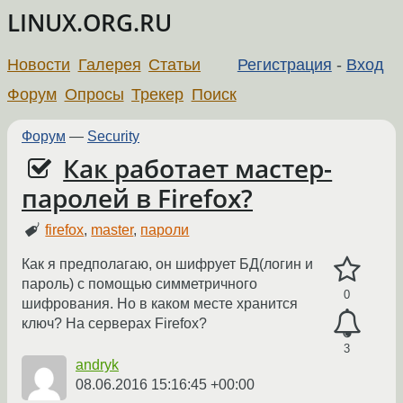
LINUX.ORG.RU
Новости
Галерея
Статьи
Регистрация
-
Вход
Форум
Опросы
Трекер
Поиск
Форум
—
Security
Как работает мастер-
паролей в Firefox?
firefox
,
master
,
пароли
Как я предполагаю, он шифрует БД(логин и
пароль) с помощью симметричного
0
шифрования. Но в каком месте хранится
ключ? На серверах Firefox?
3
andryk
08.06.2016 15:16:45 +00:00