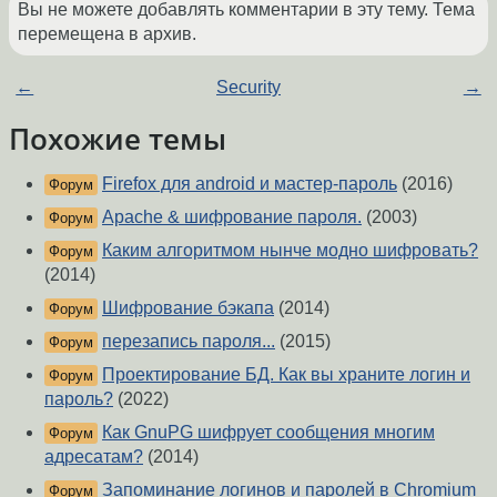
Вы не можете добавлять комментарии в эту тему. Тема
перемещена в архив.
←
Security
→
Похожие темы
Firefox для android и мастер-пароль
(2016)
Форум
Apache & шифрование пароля.
(2003)
Форум
Каким алгоритмом нынче модно шифровать?
Форум
(2014)
Шифрование бэкапа
(2014)
Форум
перезапись пароля...
(2015)
Форум
Проектирование БД. Как вы храните логин и
Форум
пароль?
(2022)
Как GnuPG шифрует сообщения многим
Форум
адресатам?
(2014)
Запоминание логинов и паролей в Chromium
Форум