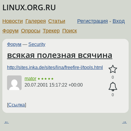
LINUX.ORG.RU
Новости
Галерея
Статьи
Регистрация
-
Вход
Форум
Опросы
Трекер
Поиск
Форум
—
Security
всякая полезная всячина
http://sites.inka.de/sites/lina/freefire-l/tools.html
0
mator
★★★★★
20.07.2001 15:17:22 +00:00
0
Ссылка
←
→