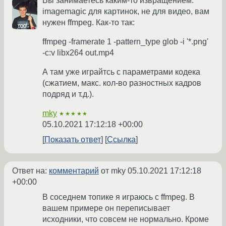
Вы занимаетесь каким-то извращением.
imagemagic для картинок, не для видео, вам
нужен ffmpeg. Как-то так:
ffmpeg -framerate 1 -pattern_type glob -i '*.png'
-c:v libx264 out.mp4
А там уже играйтсь с параметрами кодека
(сжатием, макс. кол-во разностных кадров
подряд и т.д.).
mky
★★★★★
05.10.2021 17:12:18 +00:00
Показать ответ
Ссылка
Ответ на:
комментарий
от mky
05.10.2021 17:12:18
+00:00
В соседнем топике я играюсь с ffmpeg. В
вашем примере он переписывает
исходники, что совсем не нормально. Кроме