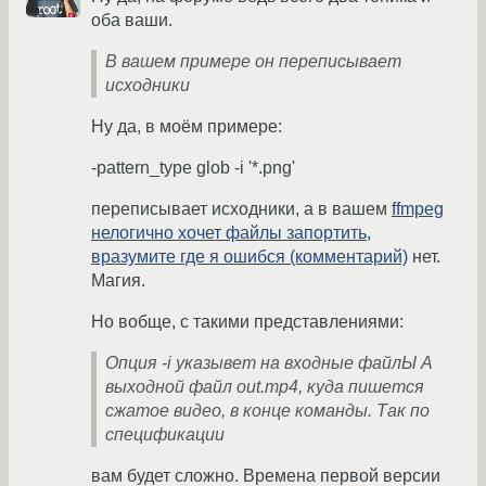
оба ваши.
В вашем примере он переписывает
исходники
Ну да, в моём примере:
-pattern_type glob -i '*.png'
переписывает исходники, а в вашем
ffmpeg
нелогично хочет файлы запортить,
вразумите где я ошибся (комментарий)
нет.
Магия.
Но вобще, с такими представлениями:
Опция -i указывет на входные файлЫ А
выходной файл out.mp4, куда пишется
сжатое видео, в конце команды. Так по
спецификации
вам будет сложно. Времена первой версии