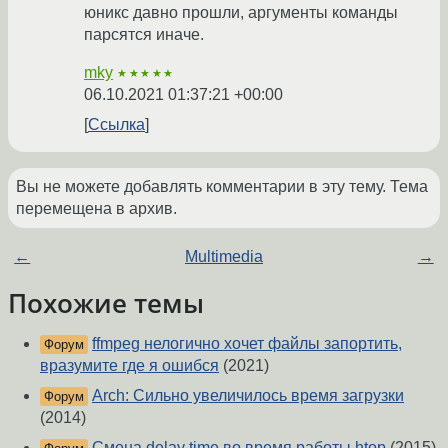
юникс давно прошли, аргументы команды
парсятся иначе.
mky
★★★★★
06.10.2021 01:37:21 +00:00
Ссылка
Вы не можете добавлять комментарии в эту тему. Тема
перемещена в архив.
←
Multimedia
→
Похожие темы
ffmpeg нелогично хочет файлы запортить,
Форум
вразумите где я ошибся
(2021)
Arch: Сильно увеличилось время загрузки
Форум
(2014)
Смена delay time во время работы htop
(2015)