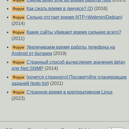
Форум
Как сжать время в линуксе? (2)
(2016)
Форум
Сильно отстает время NTP+Webmin(Debian)
Форум
(2014)
Какие сайты убивают время сильнее всего?
Форум
(2011)
Увеличиваем время работы телефона на
Форум
Android от батареи
(2019)
Странный способ вычисления значения delay
Форум
для Net::SNMP
(2014)
[хочется странного] Посоветуйте планировщик
Форум
заданий (todo list)
(2011)
Странное время в корпоративном Linux
Форум
(2023)