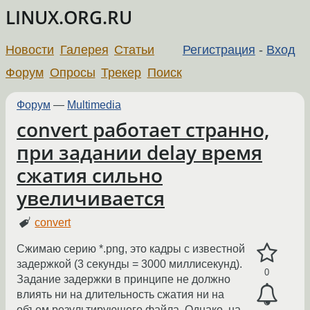
LINUX.ORG.RU
Новости
Галерея
Статьи
Регистрация
-
Вход
Форум
Опросы
Трекер
Поиск
Форум
—
Multimedia
convert работает странно,
при задании delay время
сжатия сильно
увеличивается
convert
Сжимаю серию *.png, это кадры с известной
задержкой (3 секунды = 3000 миллисекунд).
0
Задание задержки в принципе не должно
влиять ни на длительность сжатия ни на
объем результирующего файла. Однако, на