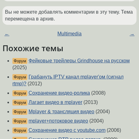
Вы не можете добавлять комментарии в эту тему. Тема
перемещена в архив.
←
Multimedia
→
Похожие темы
Фейковые трейлеры Grindhouse на русском
Форум
(2025)
Грабануть IPTV канал mplayer'ом (сигнал
Форум
rtmp)?
(2012)
Сохранение видео-ролика
(2008)
Форум
Лагает видео в mplayer
(2013)
Форум
Mplayer & трансляция видео
(2004)
Форум
mplayer+потоковое видео
(2004)
Форум
Сохранение видео с youtube.com
(2006)
Форум