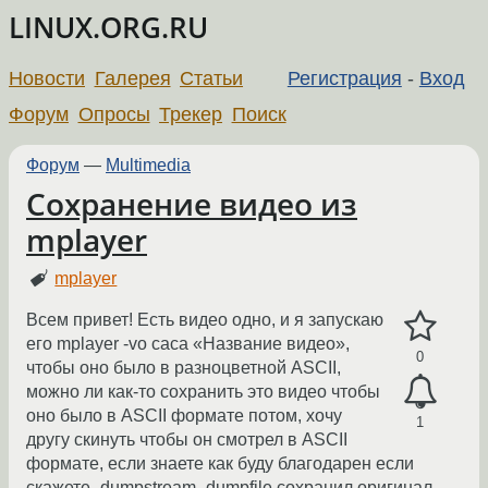
LINUX.ORG.RU
Новости
Галерея
Статьи
Регистрация
-
Вход
Форум
Опросы
Трекер
Поиск
Форум
—
Multimedia
Сохранение видео из
mplayer
mplayer
Всем привет! Есть видео одно, и я запускаю
его mplayer -vo caca «Название видео»,
0
чтобы оно было в разноцветной ASCII,
можно ли как-то сохранить это видео чтобы
оно было в ASCII формате потом, хочу
1
другу скинуть чтобы он смотрел в ASCII
формате, если знаете как буду благодарен если
скажете -dumpstream -dumpfile сохранил оригинал.