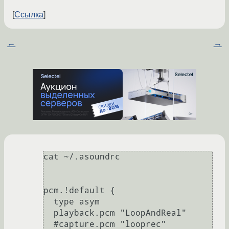
Ссылка
←
→
cat ~/.asoundrc

pcm.!default {

  type asym

  playback.pcm "LoopAndReal"

  #capture.pcm "looprec"
