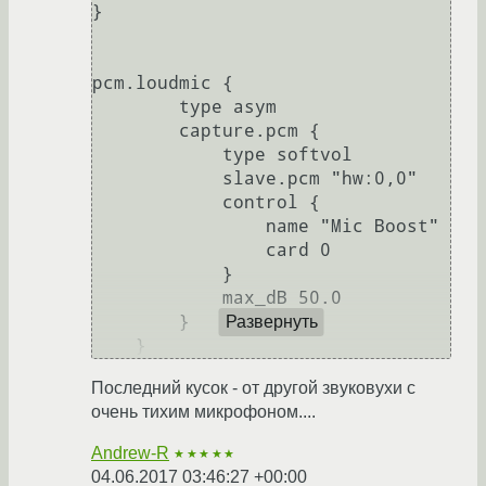
}

pcm.loudmic {

        type asym

        capture.pcm {

            type softvol

            slave.pcm "hw:0,0"

            control {

                name "Mic Boost"

                card 0

            }

            max_dB 50.0

        }

Развернуть
Последний кусок - от другой звуковухи с
очень тихим микрофоном....
Andrew-R
★★★★★
04.06.2017 03:46:27 +00:00