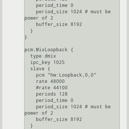
    period_time 0

    period_size 1024 # must be 
power of 2

    buffer_size 8192

  }

}

pcm.MixLoopback {

  type dmix

  ipc_key 1025

  slave {

    pcm "hw:Loopback,0,0"

    rate 48000

    #rate 44100

    periods 128

    period_time 0

    period_size 1024 # must be 
power of 2

    buffer_size 8192

  }
