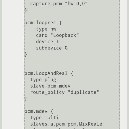
  capture.pcm "hw:0,0"

}

pcm.looprec {

    type hw

    card "Loopback"

    device 1

    subdevice 0

}

pcm.LoopAndReal {

  type plug

  slave.pcm mdev

  route_policy "duplicate"

}

pcm.mdev {

  type multi

  slaves.a.pcm pcm.MixReale
