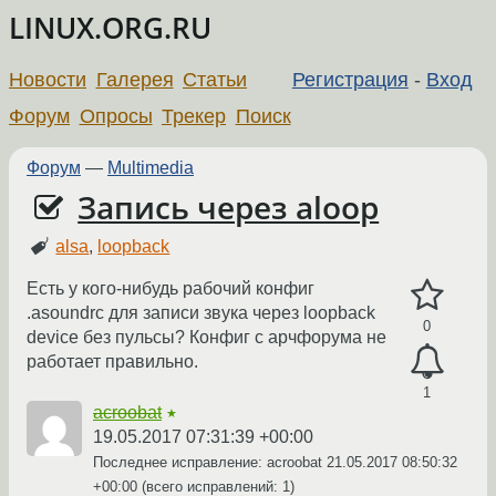
LINUX.ORG.RU
Новости
Галерея
Статьи
Регистрация
-
Вход
Форум
Опросы
Трекер
Поиск
Форум
—
Multimedia
Запись через aloop
alsa
,
loopback
Есть у кого-нибудь рабочий конфиг
.asoundrc для записи звука через loopback
0
device без пульсы? Конфиг с арчфорума не
работает правильно.
1
acroobat
★
19.05.2017 07:31:39 +00:00
Последнее исправление: acroobat
21.05.2017 08:50:32
+00:00
(всего исправлений: 1)