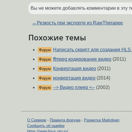
Вы не можете добавлять комментарии в эту т
←
Резкость при экспорте из RawTherapee
Похожие темы
Написать скрипт для создания HLS
Форум
ffmpeg кодирование видео
(2011)
Форум
Конвертация видео
(2011)
Форум
конвертация видео
(2014)
Форум
--> Видео плеер <--
(2002)
Форум
О Сервере
-
Правила форума
-
Разметка Markdown
Сообщить об ошибке
https://www.linux.org.ru/