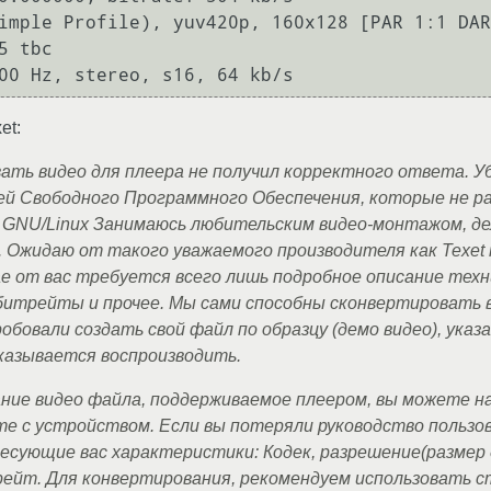
 tbc

et:
вать видео для плеера не получил корректного ответа. 
й Свободного Программного Обеспечения, которые не р
м GNU/Linux Занимаюсь любительским видео-монтажом, де
. Ожидаю от такого уважаемого производителя как Texet
ае от вас требуется всего лишь подробное описание техн
, битрейты и прочее. Мы сами способны сконвертировать 
бовали создать свой файл по образцу (демо видео), указ
казывается воспроизводить.
ние видео файла, поддерживаемое плеером, вы можете н
те с устройством. Если вы потеряли руководство пользо
есующие вас характеристики: Кодек, разрешение(размер д
рейт. Для конвертирования, рекомендуем использовать 