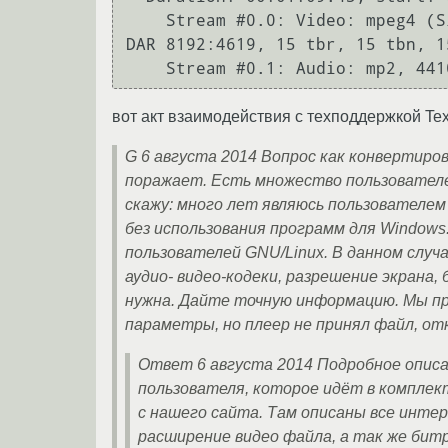
    Stream #0.0: Video: mpeg4 (Simple Profile), yuv420p, 160x128 [PAR 1:1 DAR 5:4], PAR 32768:23095 
DAR 8192:4619, 15 tbr, 15 tbn, 15
вот акт взаимодействия с техподдержкой Tex
G 6 августа 2014 Вопрос как конвертиро
поражает. Есть множество пользователе
скажу: много лет являюсь пользователе
без использования программ для Windows
пользователей GNU/Linux. В данном случ
аудио- видео-кодеки, разрешение экрана
нужна. Дайте точную информацию. Мы про
параметры, но плеер не принял файл, от
Ответ 6 августа 2014 Подробное описа
пользователя, которое идёт в комплек
с нашего сайта. Там описаны все интер
расширение видео файла, а так же бит