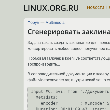
LINUX.ORG.RU
Новости
Г
Форум
—
Multimedia
Сгенерировать заклина
Задача такая: создать заклинание для mencod
конвертировать любое видео, полученное на 
Пробовал галочек в kdenlive соответствующих
воспроизводить...
В сопроводительной документации к плееру, 
файл videoconverter.rar, внутри некий setup.
Input #0, avi, from './Документы
  Metadata:

    encoder         : MEncoder Sherpya-MinGW-20060312-4.1.0

  Duration: 00:01:09.43, start: 0.000000, bitrate: 504 kb/s
