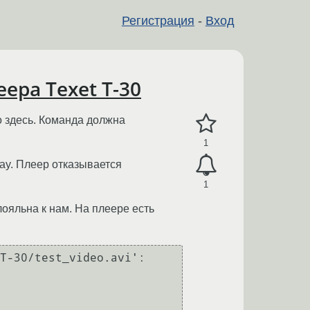
Регистрация
-
Вход
ера Texet T-30
го здесь. Команда должна
1
way. Плеер отказывается
1
лояльна к нам. На плеере есть
T-30/test_video.avi':
