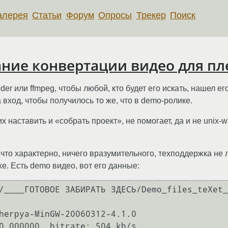
алерея
Статьи
Форум
Опросы
Трекер
Поиск
ние конвертации видео для пле
er или ffmpeg, чтобы любой, кто будет его искать, нашел е
вход, чтобы получилось то же, что в demo-ролике.
 наставить и «собрать проект», не помогает, да и не unix-
что характерно, ничего вразумительного, техподдержка не 
exe. Есть demo видео, вот его данные:
/____ГОТОВОЕ ЗАБИРАТЬ ЗДЕСЬ/Demo_files_teXet_