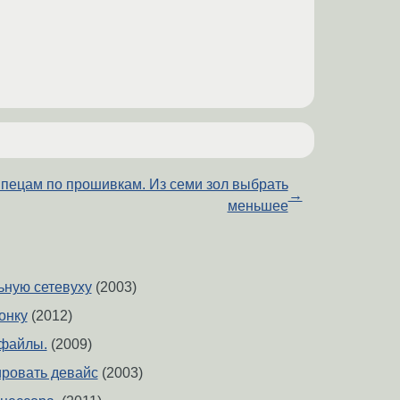
пецам по прошивкам. Из семи зол выбрать
→
меньшее
ьную сетевуху
(2003)
онку
(2012)
 файлы.
(2009)
ировать девайс
(2003)