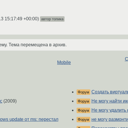
13 15:17:49 +00:00
)
автор топика
ему. Тема перемещена в архив.
С
Mobile
Создать виртуал
Форум
с
(2009)
Не могу найти ик
Форум
Не могу удалить
Форум
dows update от ms: перестал
не могу размонт
Форум