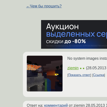
←
Чем бы прошить?
No system images insta
ziemin
(
28.05.2013
★★
Показать ответ
Ссылка
Ответ на:
комментарий
от ziemin
28.05.2013 