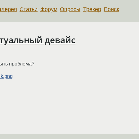
алерея
Статьи
Форум
Опросы
Трекер
Поиск
ртуальный девайс
быть проблема?
nk.png