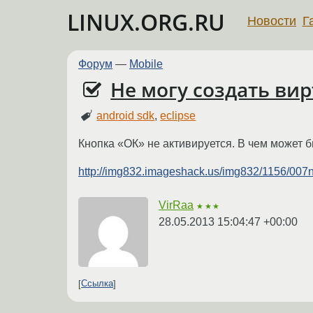
LINUX.ORG.RU
Новости
Г
Форум
—
Mobile
Не могу создать ви
android sdk
,
eclipse
Кнопка «ОК» не активируется. В чем может 
http://img832.imageshack.us/img832/1156/007
VirRaa
★★★
28.05.2013 15:04:47 +00:00
Ссылка