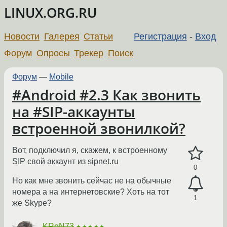
LINUX.ORG.RU
Новости
Галерея
Статьи
Регистрация
-
Вход
Форум
Опросы
Трекер
Поиск
Форум
—
Mobile
#Android #2.3 Как звонить
на #SIP-аккаунты
встроенной звонилкой?
Вот, подключил я, скажем, к встроенному
SIP свой аккаунт из sipnet.ru
0
Но как мне звонить сейчас не на обычные
номера а на интернетовские? Хоть на тот
1
же Skype?
KRoN73
★★★★★