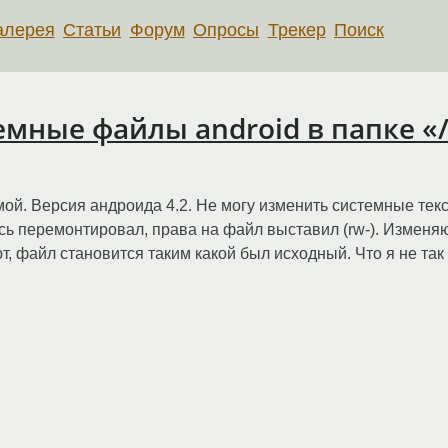
алерея
Статьи
Форум
Опросы
Трекер
Поиск
емные файлы android в папке «
ой. Версия андроида 4.2. Не могу изменить системные текс
ись перемонтировал, права на файл выставил (rw-). Изменя
, файл становится таким какой был исходный. Что я не так