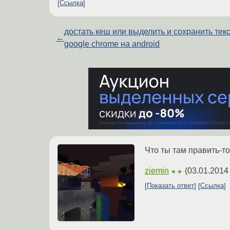
Ссылка
достать кеш или выделить и сохранить текс
←
google chrome на android
Что ты там править-то
ziemin
(
03.01.2014
★★
Показать ответ
Ссылка