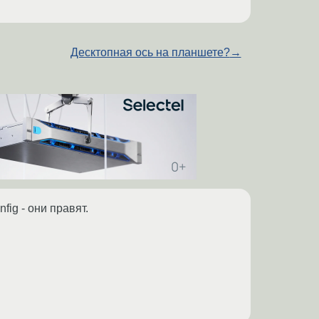
Десктопная ось на планшете?
→
ig - они правят.