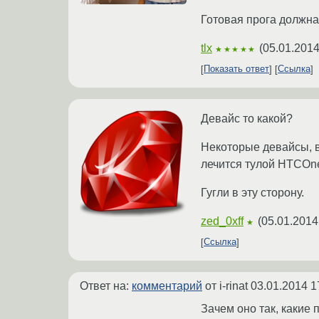
Готовая прога должна
tlx
(
05.01.2014
★★★★★
Показать ответ
Ссылка
Девайс то какой?
Некоторые девайсы, в
лечится тулой HTCOne
Гугли в эту сторону.
zed_0xff
(
05.01.2014
★
Ссылка
Ответ на:
комментарий
от i-rinat
03.01.2014 1
Зачем оно так, какие