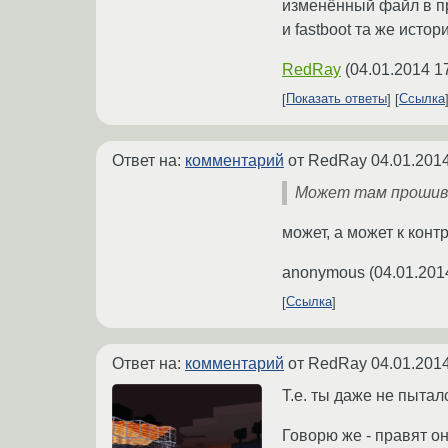
изменённый файл в пр
и fastboot та же исто
RedRay
(
04.01.2014 1
Показать ответы
Ссылка
Ответ на:
комментарий
от RedRay
04.01.2014
Может там прошивк
может, а может к кон
anonymous
(
04.01.201
Ссылка
Ответ на:
комментарий
от RedRay
04.01.2014
Т.е. ты даже не пытал
Говорю же - правят он