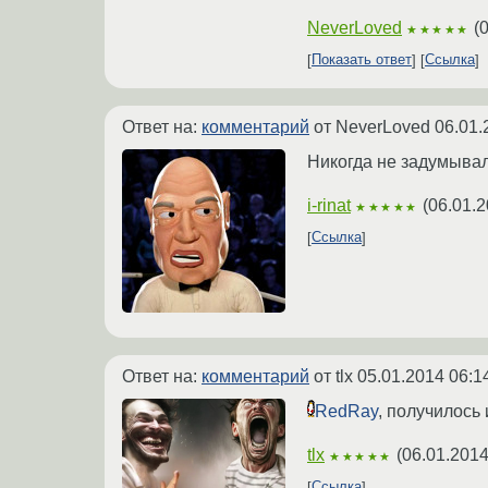
NeverLoved
(
0
★★★★★
Показать ответ
Ссылка
Ответ на:
комментарий
от NeverLoved
06.01.
Никогда не задумывалс
i-rinat
(
06.01.2
★★★★★
Ссылка
Ответ на:
комментарий
от tlx
05.01.2014 06:1
RedRay
, получилось
tlx
(
06.01.2014
★★★★★
Ссылка