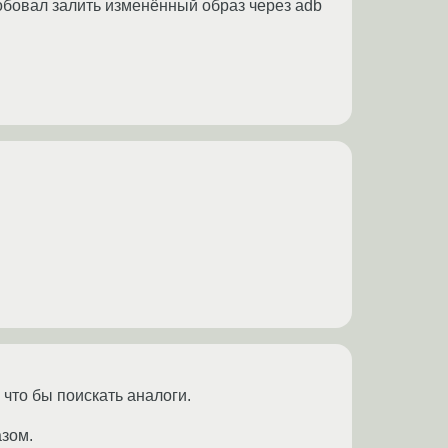
обовал залить изменённый образ через adb
 что бы поискать аналоги.
азом.