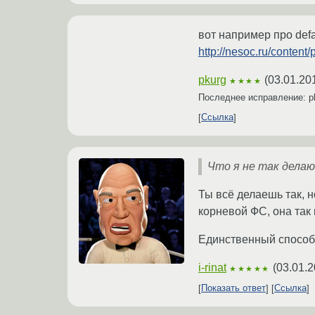
вот например про defa
http://nesoc.ru/content/
pkurg
(
03.01.20
★★★★
Последнее исправление: p
Ссылка
Что я не так дела
Ты всё делаешь так, н
корневой ФС, она так и
Единственный способ 
i-rinat
(
03.01.2
★★★★★
Показать ответ
Ссылка