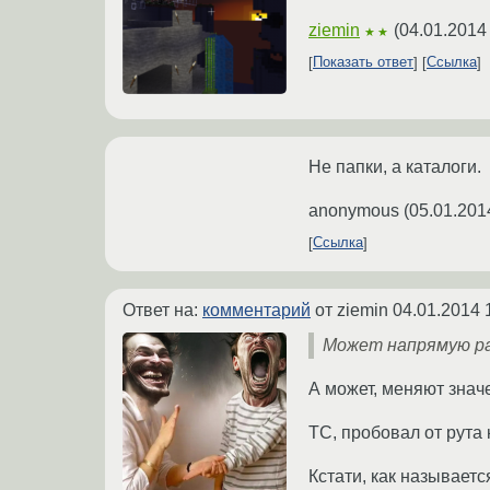
ziemin
(
04.01.2014
★★
Показать ответ
Ссылка
Не папки, а каталоги.
anonymous
(
05.01.201
Ссылка
Ответ на:
комментарий
от ziemin
04.01.2014 
Может напрямую ра
А может, меняют знач
ТС, пробовал от рута 
Кстати, как называетс