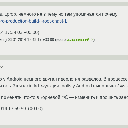
ult.prop. немного не в тему но там упоминается почему
pro-production-build-i-root-chast-1
14 17:34:03 +00:00
)
kurg
03.01.2014 17:43:17 +00:00
(всего
исправлений: 2
)
ю?
о у Android немного другая идеология разделов. В процессе 
 остаётся из initrd. Функции rootfs у Android выполняет /syst
поменять что-то в корневой ФС — изменить и прошить зано
014 17:59:59 +00:00
)