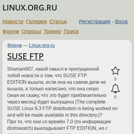
LINUX.ORG.RU
Новости
Галерея
Статьи
Регистрация
-
Вход
Форум
Опросы
Трекер
Поиск
Форум
—
Linux-org-ru
SUSE FTP
Shaman007, какой смысл в пропущенной
тобой новости о том, что SUSE FTP
0
EDITION вышла, если она на самом деле не
вышла, а только написано, что она скоро
(зная их скажу, что это будет приблизительно
0
через месяц) будет выпущена (The complete
SUSE Linux 9.3 FTP distribution is being worked on
and will be made available in this directory.)?
Про то, что они со времён 7.0 (по информации
distrowatch) выкладывают FTP EDITION, но с