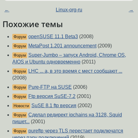
←
Linux-org-ru
→
Похожие темы
openSUSE 11.1 Beta3
(2008)
Форум
MetaPost 1.201 announcement
(2009)
Форум
Super-Jumbo – запуск Android, Chrome OS,
Форум
AIOS и Ubuntu одновременно
(2011)
LHC ... а, в это время с мест сообщают ...
Форум
(2008)
Pure-FTP на SUSE
(2006)
Форум
Ftp версия SuSE-7.2
(2001)
Форум
SuSE 8.1 ftp версия
(2002)
Новости
Сделал редирект ipchains на 3128, Squid
Форум
пишет...
(2001)
pureftp через TLS перестает подключатся
Форум
через пару подключений
(2019)