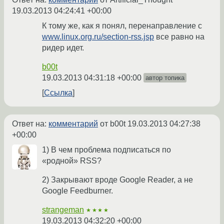
19.03.2013 04:24:41 +00:00
К тому же, как я понял, перенаправление с
www.linux.org.ru/section-rss.jsp
все равно на
ридер идет.
b00t
19.03.2013 04:31:18 +00:00
автор топика
Ссылка
Ответ на:
комментарий
от b00t
19.03.2013 04:27:38
+00:00
1) В чем проблема подписаться по
«родной» RSS?
2) Закрывают вроде Google Reader, а не
Google Feedburner.
strangeman
★★★★
19.03.2013 04:32:20 +00:00