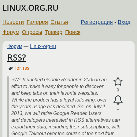
LINUX.ORG.RU
Новости
Галерея
Статьи
Регистрация
-
Вход
Форум
Опросы
Трекер
Поиск
Форум
—
Linux-org-ru
RSS?
lor
,
rss
«We launched Google Reader in 2005 in an
effort to make it easy for people to discover
0
and keep tabs on their favorite websites.
While the product has a loyal following, over
the years usage has declined. So, on July 1,
1
2013, we will retire Google Reader. Users
and developers interested in RSS alternatives can
export their data, including their subscriptions, with
Google Takeout over the course of the next four