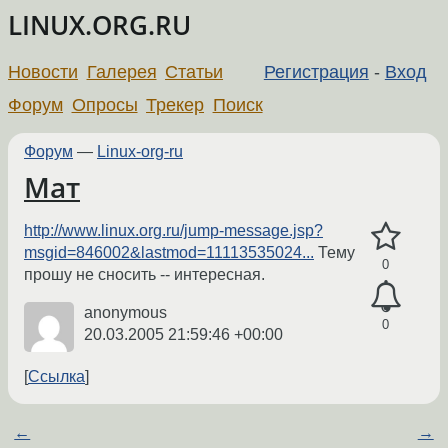
LINUX.ORG.RU
Новости
Галерея
Статьи
Регистрация
-
Вход
Форум
Опросы
Трекер
Поиск
Форум
—
Linux-org-ru
Мат
http://www.linux.org.ru/jump-message.jsp?
msgid=846002&lastmod=11113535024...
Тему
0
прошу не сносить -- интересная.
anonymous
0
20.03.2005 21:59:46 +00:00
Ссылка
←
→