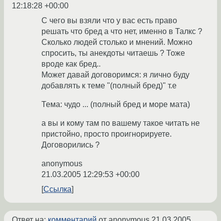
12:18:28 +00:00
С чего вы взяли что у вас есть право
решать что бред а что нет, именно в Талкс ?
Сколько людей столько и мнений. Можно
спросить, ты анекдоты читаешь ? Тоже
вроде как бред..
Может давай договоримся: я лично буду
добавлять к теме "(полный бред)" т.е
Тема: чудо ... (полный бред и море мата)
а вы и кому там по вашему такое читать не
пристойно, просто проигнорируете.
Договорились ?
anonymous
21.03.2005 12:29:53 +00:00
Ссылка
Ответ на:
комментарий
от anonymous
21.03.2005