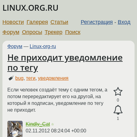
LINUX.ORG.RU
Новости
Галерея
Статьи
Регистрация
-
Вход
Форум
Опросы
Трекер
Поиск
Форум
—
Linux-org-ru
Не приходит уведомление
по тегу
bug
,
теги
,
уведомления
Если человек создаёт тему с одним тегом, а
потом перередактирует его на другой, на
0
который я подписан, уведомление по тегу
не приходит.
1
Kindly_Cat
☆
02.11.2012 08:24:04 +00:00