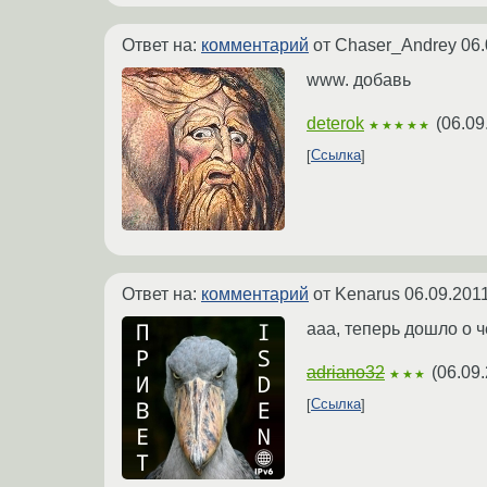
Ответ на:
комментарий
от Chaser_Andrey
06.
www. добавь
deterok
(
06.09
★★★★★
Ссылка
Ответ на:
комментарий
от Kenarus
06.09.201
ааа, теперь дошло о ч
adriano32
(
06.09.
★★★
Ссылка