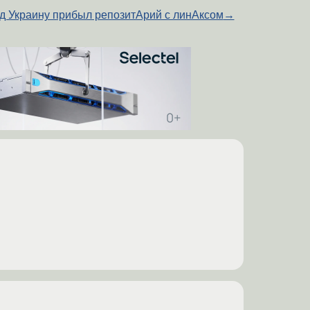
д Украину прибыл репозитАрий с линАксом
→