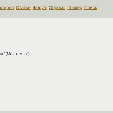
алерея
Статьи
Форум
Опросы
Трекер
Поиск
я "(Мои темы)")