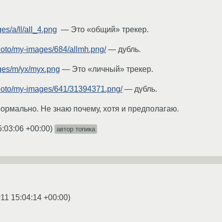
es/a/ll/all_4.png
— Это «общий» трекер.
hoto/my-images/684/allmh.png/
— дубль.
ages/m/yx/myx.png
— Это «личный» трекер.
photo/my-images/641/31394371.png/
— дубль.
нормально. Не знаю почему, хотя и предполагаю.
5:03:06 +00:00
)
автор топика
11 15:04:14 +00:00
)