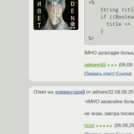
<%

    String title = "Последние сообщения";

    if ((Boolean) request.getAttribute("mine")) {

      title += " (мои темы)";

    }

%>
IMHO загвоздке больш
adriano32
(
06.09.
★★★
Показать ответ
Ссылка
Ответ на:
комментарий
от adriano32
06.09.20
>IMHO загвоздке бол
не знаю, завтра посм
hizel
(
06.09.20
★★★★★