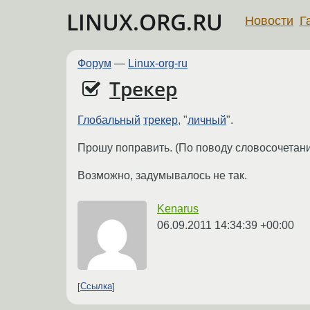
LINUX.ORG.RU
Новости
Г
Форум
—
Linux-org-ru
Трекер
Глобальный
трекер
, "
личный
".
Прошу поправить. (По поводу словосочетани
Возможно, задумывалось не так.
Kenarus
06.09.2011 14:34:39 +00:00
Ссылка