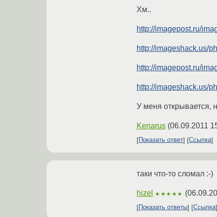
Хм..
http://imagepost.ru/imag
http://imageshack.us/p
http://imagepost.ru/im
http://imageshack.us/
У меня открывается, 
Kenarus
(
06.09.2011 1
Показать ответ
Ссылка
таки что-то сломал :-)
hizel
(
06.09.20
★★★★★
Показать ответы
Ссылка