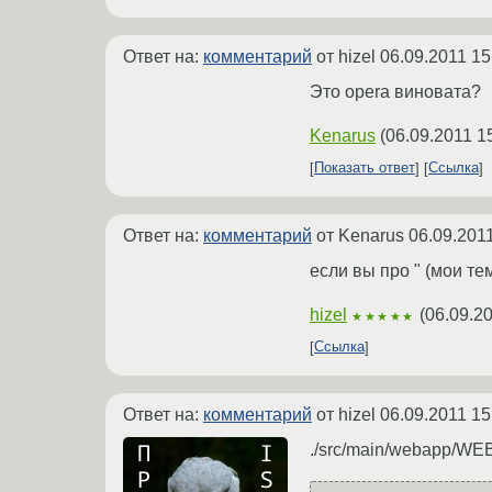
Ответ на:
комментарий
от hizel
06.09.2011 15
Это opera виновата?
Kenarus
(
06.09.2011 1
Показать ответ
Ссылка
Ответ на:
комментарий
от Kenarus
06.09.201
если вы про " (мои тем
hizel
(
06.09.20
★★★★★
Ссылка
Ответ на:
комментарий
от hizel
06.09.2011 15
./src/main/webapp/WEB-