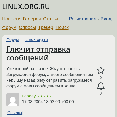
LINUX.ORG.RU
Новости
Галерея
Статьи
Регистрация
-
Вход
Форум
Опросы
Трекер
Поиск
Форум
—
Linux-org-ru
Глючит отправка
сообщений
Уже второй раз такое. Жму отправить.
Загружается форум, а моего сообщения там
0
нет. Жму назад, жму отправить, загружается
форум с моим сообщением в конце.
0
ugoday
★★★★★
17.08.2004 18:03:09 +00:00
Ссылка