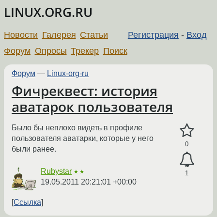
LINUX.ORG.RU
Новости
Галерея
Статьи
Регистрация
-
Вход
Форум
Опросы
Трекер
Поиск
Форум
—
Linux-org-ru
Фичреквест: история
аватарок пользователя
Было бы неплохо видеть в профиле
пользователя аватарки, которые у него
0
были ранее.
Rubystar
★★
1
19.05.2011 20:21:01 +00:00
Ссылка