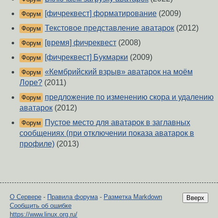
[фичреквест] форматирование
(2009)
Форум
Текстовое представление аватарок
(2012)
Форум
[время] фичреквест
(2008)
Форум
[фичреквест] Букмарки
(2009)
Форум
«Кембрийский взрыв» аватарок на моём
Форум
Лоре?
(2011)
предложение по изменению скора и удалению
Форум
аватарок
(2012)
Пустое место для аватарок в заглавных
Форум
сообщениях (при отключении показа аватарок в
профиле)
(2013)
О Сервере
-
Правила форума
-
Разметка Markdown
Вверх
Сообщить об ошибке
https://www.linux.org.ru/