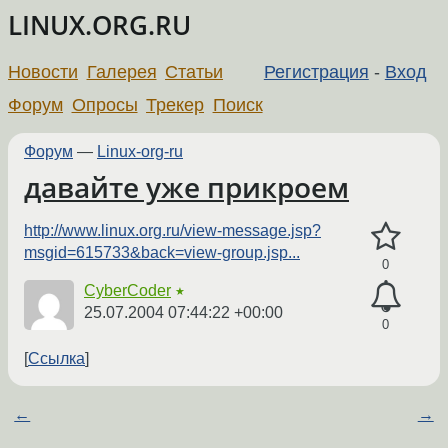
LINUX.ORG.RU
Новости
Галерея
Статьи
Регистрация
-
Вход
Форум
Опросы
Трекер
Поиск
Форум
—
Linux-org-ru
давайте уже прикроем
http://www.linux.org.ru/view-message.jsp?
msgid=615733&back=view-group.jsp...
0
CyberCoder
★
25.07.2004 07:44:22 +00:00
0
Ссылка
←
→