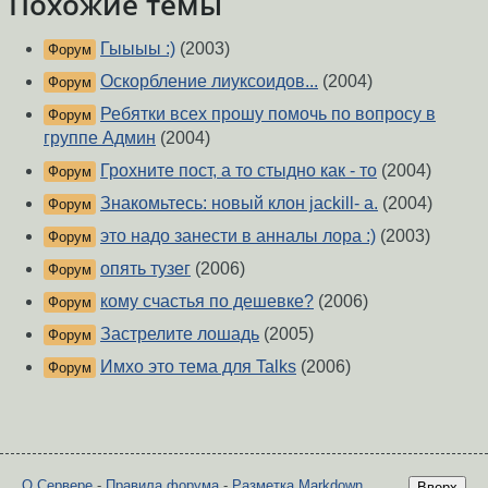
Похожие темы
Гыыыы :)
(2003)
Форум
Оскорбление лиуксоидов...
(2004)
Форум
Ребятки всех прошу помочь по вопросу в
Форум
группе Админ
(2004)
Грохните пост, а то стыдно как - то
(2004)
Форум
Знакомьтесь: новый клон jackill- а.
(2004)
Форум
это надо занести в анналы лора :)
(2003)
Форум
опять тузег
(2006)
Форум
кому счастья по дешевке?
(2006)
Форум
Застрелите лошадь
(2005)
Форум
Имхо это тема для Talks
(2006)
Форум
О Сервере
-
Правила форума
-
Разметка Markdown
Вверх