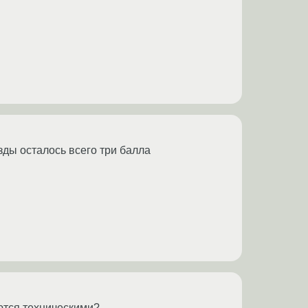
езды осталось всего три балла
ются техническими?