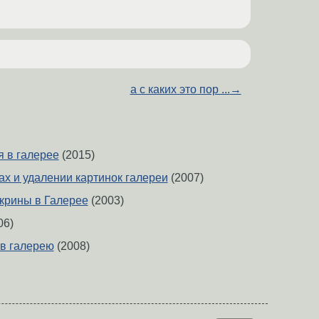
а с каких это пор ...
→
я в галерее
(2015)
ах и удалении картинок галереи
(2007)
крины в Галерее
(2003)
06)
 в галерею
(2008)