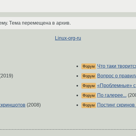
ему. Тема перемещена в архив.
Linux-org-ru
Что таки творитс
Форум
(2019)
Вопрос о правил
Форум
«Проблемные» с
Форум
По галерее...
(20
Форум
/скриншотов
(2008)
Постинг скринов
Форум