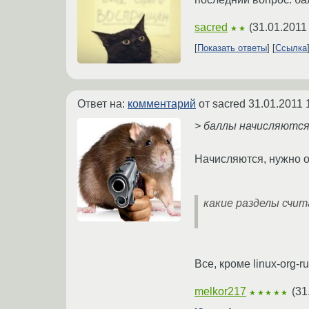
sacred
(
31.01.2011
★★
Показать ответы
Ссылка
Ответ на:
комментарий
от sacred
31.01.2011 
> баллы начисляютс
Начисляются, нужно о
какие разделы счи
Все, кроме linux-org-ru
melkor217
(
31
★★★★★