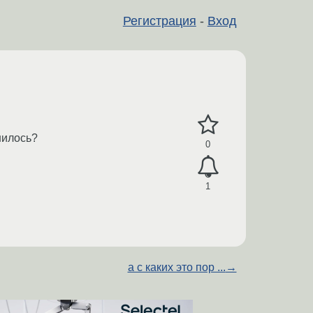
Регистрация
-
Вход
нилось?
0
1
а с каких это пор ...
→