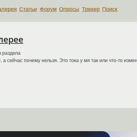
алерея
Статьи
Форум
Опросы
Трекер
Поиск
лерее
 раздела
 сейчас почему нельзя. Это тока у мя так или что-то изме