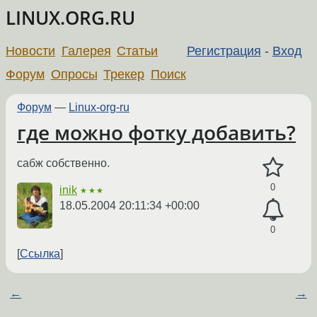
LINUX.ORG.RU
Новости
Галерея
Статьи
Регистрация
-
Вход
Форум
Опросы
Трекер
Поиск
Форум
—
Linux-org-ru
где можно фотку добавить?
сабж собственно.
0
inik
★★★
18.05.2004 20:11:34 +00:00
0
Ссылка
←
→