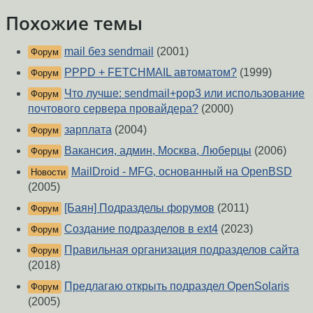
Похожие темы
mail без sendmail
(2001)
Форум
PPPD + FETCHMAIL автоматом?
(1999)
Форум
Что лучше: sendmail+pop3 или использование
Форум
почтового сервера провайдера?
(2000)
зарплата
(2004)
Форум
Вакансия, админ, Москва, Люберцы
(2006)
Форум
MailDroid - MFG, основанный на OpenBSD
Новости
(2005)
[Баян] Подразделы форумов
(2011)
Форум
Создание подразделов в ext4
(2023)
Форум
Правильная организация подразделов сайта
Форум
(2018)
Предлагаю открыть подраздел OpenSolaris
Форум
(2005)