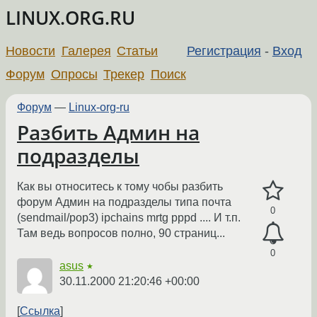
LINUX.ORG.RU
Новости
Галерея
Статьи
Регистрация
-
Вход
Форум
Опросы
Трекер
Поиск
Форум
—
Linux-org-ru
Разбить Админ на
подразделы
Как вы относитесь к тому чобы разбить
форум Админ на подразделы типа почта
0
(sendmail/pop3) ipchains mrtg pppd .... И т.п.
Там ведь вопросов полно, 90 страниц...
0
asus
★
30.11.2000 21:20:46 +00:00
Ссылка