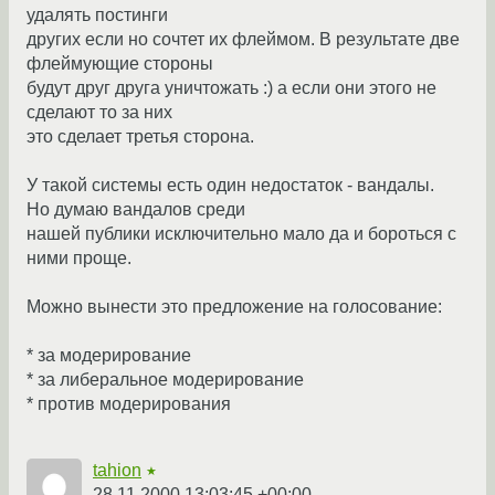
удалять постинги
других если но сочтет их флеймом. В результате две
флеймующие стороны
будут друг друга уничтожать :) а если они этого не
сделают то за них
это сделает третья сторона.
У такой системы есть один недостаток - вандалы.
Но думаю вандалов среди
нашей публики исключительно мало да и бороться с
ними проще.
Можно вынести это предложение на голосование:
* за модерирование
* за либеральное модерирование
* против модерирования
tahion
★
28.11.2000 13:03:45 +00:00