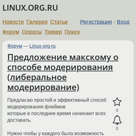
LINUX.ORG.RU
Новости
Галерея
Статьи
Регистрация
-
Вход
Форум
Опросы
Трекер
Поиск
Форум
—
Linux-org-ru
Предложение макскому о
способе модерирования
(либеральное
модерирование)
Предлагаю простой и эффективный способ
модерирования флеймов
0
которые в последнее время начинают всех
доставать.
0
Нужно чтобы у каждого была возможность