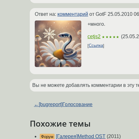
Ответ на:
комментарий
от GotF
25.05.2010 06
+много.
cetjs2
(
25.05.
★★★★★
Ссылка
Вы не можете добавлять комментарии в эту т
←
[bugreport]Голосование
Похожие темы
[Галерея]Method OST
(2011)
Форум