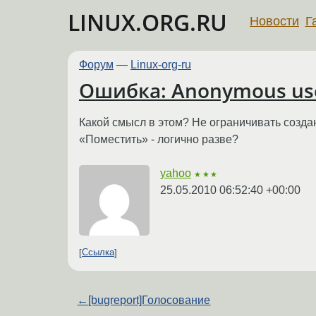
LINUX.ORG.RU
Новости
Г
Форум
—
Linux-org-ru
Ошибка: Anonymous us
Какой смысл в этом? Не ограничивать создан
«Поместить» - логично разве?
yahoo
★★★
25.05.2010 06:52:40 +00:00
Ссылка
←
[bugreport]Голосование