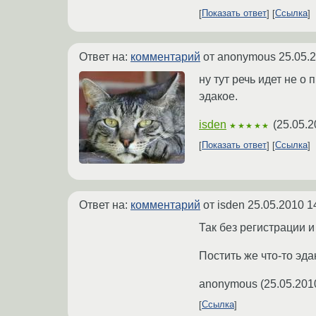
Показать ответ
Ссылка
Ответ на:
комментарий
от anonymous
25.05.
ну тут речь идет не о
эдакое.
isden
(
25.05.2
★★★★★
Показать ответ
Ссылка
Ответ на:
комментарий
от isden
25.05.2010 1
Так без регистрации 
Постить же что-то эда
anonymous
(
25.05.201
Ссылка