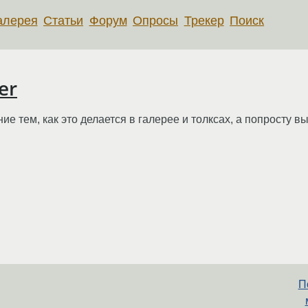
алерея
Статьи
Форум
Опросы
Трекер
Поиск
er
ие тем, как это делается в галерее и толксах, а попросту 
П