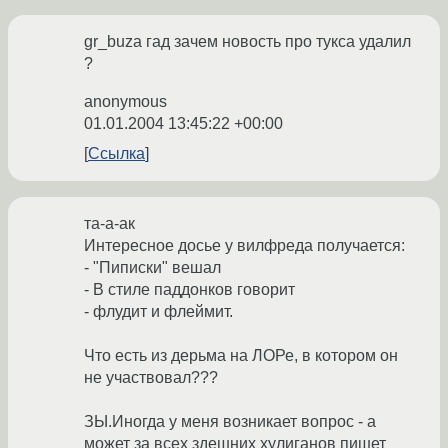
gr_buza гад зачем новость про тукса удалил
?
anonymous
01.01.2004 13:45:22 +00:00
Ссылка
та-а-ак
Интересное досье у вилфреда получается:
- "Пиписки" вешал
- В стиле паддонков говорит
- флудит и флеймит.
Что есть из дерьма на ЛОРе, в котором он
не участвовал???
ЗЫ.Иногда у меня возникает вопрос - а
может за всех здешних хулиганов пишет