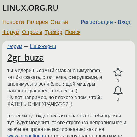
LINUX.ORG.RU
Новости
Галерея
Статьи
Регистрация
-
Вход
Форум
Опросы
Трекер
Поиск
Форум
—
Linux-org-ru
2gr_buza
ты модеришь самый смак анонимусофф,
как бы сказать, стоит елка, с игрушками, а
0
анонимусы в роли блестящей мишуры,
намного красивее тогла елка :)
Ну вот например, че плохого в том, чтобы
0
ХАТЕТЬ СНИГУРАЧКУ??? :)
p.s. если тут будет нельзя всласть постебацца или
тут будут модерить также строго (за неправильное и
якобы не принятое квотирование) как и на
www.mmonline.ru
то тогда лору станет плохо и мне