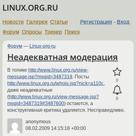
LINUX.ORG.RU
Новости
Галерея
Статьи
Регистрация
-
Вход
Форум
Опросы
Трекер
Поиск
Форум
—
Linux-org-ru
Неадекватная модерация
В топике
http://www.linux.org.ru/view-
message.jsp?msgid=3487319
. Посты
0
http://www.linux.org.ru/whois.jsp?nick=a110c
,
даже неадекватные
(
http://www.linux.org.ru/view-message.jsp?
0
msgid=3487319#3487600
) остаются, а
конструктивная критика удаляется. Несправедливо.
anonymous
08.02.2009 14:15:18 +00:00