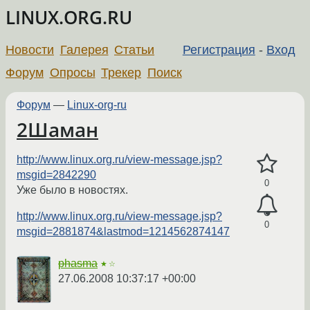
LINUX.ORG.RU
Новости
Галерея
Статьи
Регистрация
-
Вход
Форум
Опросы
Трекер
Поиск
Форум
—
Linux-org-ru
2Шаман
http://www.linux.org.ru/view-message.jsp?
msgid=2842290
0
Уже было в новостях.
http://www.linux.org.ru/view-message.jsp?
0
msgid=2881874&lastmod=1214562874147
phasma
★☆
27.06.2008 10:37:17 +00:00