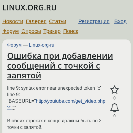
LINUX.ORG.RU
Новости
Галерея
Статьи
Регистрация
-
Вход
Форум
Опросы
Трекер
Поиск
Форум
—
Linux-org-ru
Ошибка при добавлении
сообщений с точкой с
запятой
line 9: syntax error near unexpected token `;;'
line 9:
0
`BASEURL="
http://youtube.com/get_video.php
?"
;;;'
0
В обеих строках в конце должны быть по 2
точки с запятой.