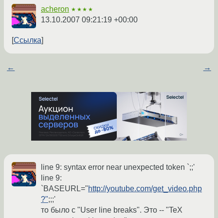
acheron
★★★★
13.10.2007 09:21:19 +00:00
Ссылка
←
→
line 9: syntax error near unexpected token `;;'
line 9:
`BASEURL="
http://youtube.com/get_video.php
?"
;;;'
то было с "User line breaks". Это -- "TeX