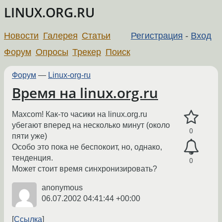
LINUX.ORG.RU
Новости
Галерея
Статьи
Регистрация
-
Вход
Форум
Опросы
Трекер
Поиск
Форум
—
Linux-org-ru
Время на linux.org.ru
Maxcom! Как-то часики на linux.org.ru
убегают вперед на несколько минут (около
0
пяти уже)
Особо это пока не беспокоит, но, однако,
тенденция.
0
Может стоит время синхронизировать?
anonymous
06.07.2002 04:41:44 +00:00
Ссылка