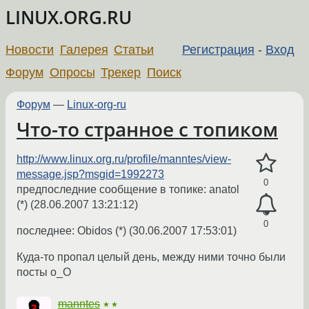
LINUX.ORG.RU
Новости
Галерея
Статьи
Регистрация
-
Вход
Форум
Опросы
Трекер
Поиск
Форум
—
Linux-org-ru
Что-то странное с топиком
http://www.linux.org.ru/profile/manntes/view-
message.jsp?msgid=1992273
0
предпоследние сообщение в топике: anatol
(*) (28.06.2007 13:21:12)
0
последнее: Obidos (*) (30.06.2007 17:53:01)
Куда-то пропал целый день, между ними точно были
посты o_O
manntes
★★