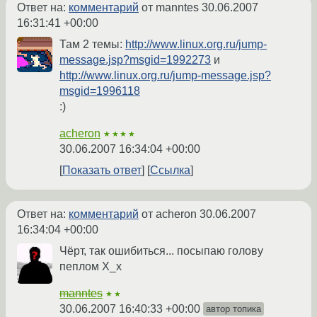
Ответ на:
комментарий
от manntes
30.06.2007
16:31:41 +00:00
Там 2 темы:
http://www.linux.org.ru/jump-
message.jsp?msgid=1992273
и
http://www.linux.org.ru/jump-message.jsp?
msgid=1996118
:)
acheron
★★★★
30.06.2007 16:34:04 +00:00
Показать ответ
Ссылка
Ответ на:
комментарий
от acheron
30.06.2007
16:34:04 +00:00
Чёрт, так ошибиться... посыпаю голову
пеплом Х_х
manntes
★★
30.06.2007 16:40:33 +00:00
автор топика